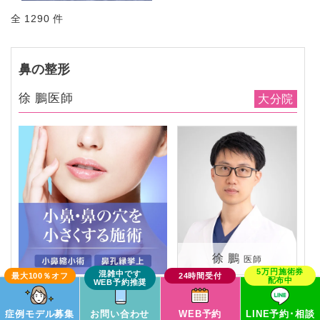
全 1290 件
鼻の整形
徐 鵬医師
大分院
徐 鵬
医師
この症例モデルで予約
症例モデル募集
お問い合わせ
WEB予約
LINE予約･相談