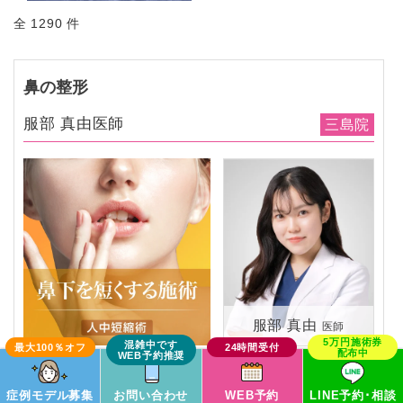
全 1290 件
鼻の整形
服部 真由医師
三島院
服部 真由
医師
この症例モデルで予約
症例モデル募集
お問い合わせ
WEB予約
LINE予約･相談