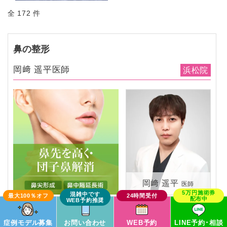
全 172 件
鼻の整形
岡﨑 遥平医師
浜松院
岡﨑 遥平
医師
この症例モデルで予約
症例モデル募集
お問い合わせ
WEB予約
LINE予約･相談