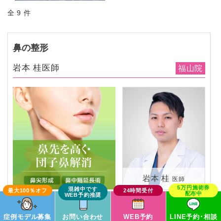
全 9 件
鼻の整形
岩本 桂医師
福山院
岩本 桂
医師
この症例モデルで予約
症例モデル募集
お問い合わせ
WEB予約
LINE予約･相談