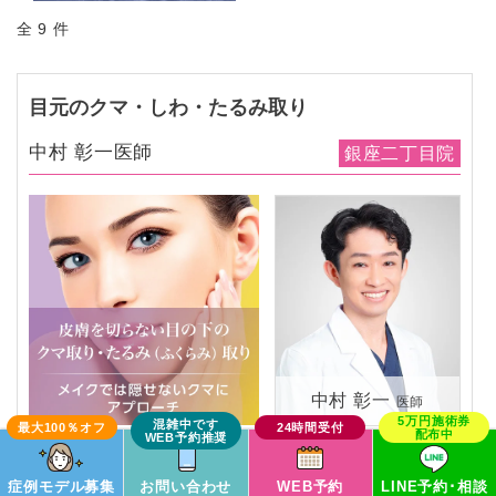
全 9 件
目元のクマ・しわ・たるみ取り
中村 彰一医師
銀座二丁目院
中村 彰一
医師
この症例モデルで予約
症例モデル募集
お問い合わせ
WEB予約
LINE予約･相談