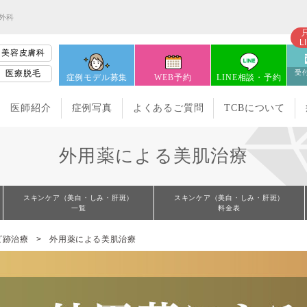
容外科
L
美容皮膚科
医療脱毛
受付
症例モデル募集
WEB予約
LINE相談・予約
医師紹介
症例写真
よくあるご質問
TCBについて
外用薬による美肌治療
スキンケア（美白・しみ・肝斑）
スキンケア（美白・しみ・肝斑）
一覧
料金表
ビ跡治療
外用薬による美肌治療