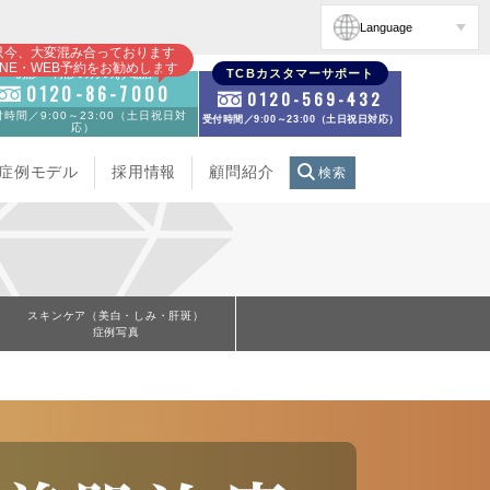
Language
只今、大変混み合っております
INE・WEB予約をお勧めします
初診・再診の方のお電話
TCBカスタマーサポート
0120-86-7000
0120-569-432
時間／9:00～23:00（土日祝日対
受付時間／9:00～23:00（土日祝日対応）
応）
症例モデル
採用情報
顧問紹介
検索
スキンケア（美白・しみ・肝斑）
症例写真