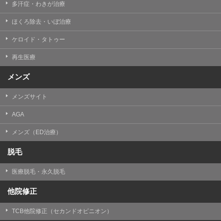
多汗症・わきが治療
ほくろ除去・いぼ治療
ケロイド・タトゥー
再生医療
メンズ
メンズサイト
AGA
メンズ（ED治療）
脱毛
医療脱毛・永久脱毛
他院修正
TCB他院修正（セカンドオピニオン）