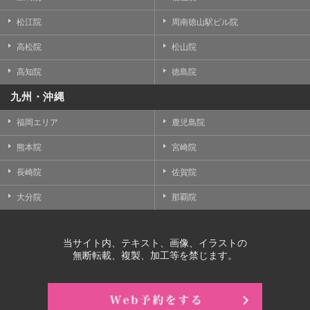
松江院
周南徳山駅ビル院
高松院
松山院
高知院
徳島院
九州・沖縄
福岡エリア
鹿児島院
熊本院
宮崎院
長崎院
佐賀院
大分院
那覇院
当サイト内、テキスト、画像、イラストの
無断転載、複製、加工等を禁じます。