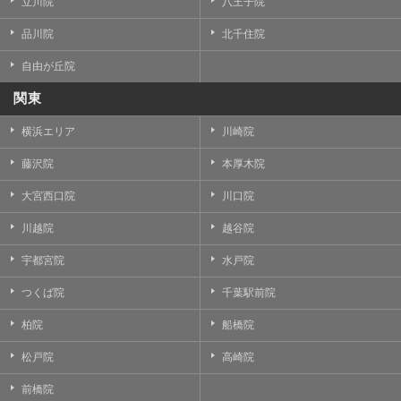
立川院
八王子院
品川院
北千住院
自由が丘院
関東
横浜エリア
川崎院
藤沢院
本厚木院
大宮西口院
川口院
川越院
越谷院
宇都宮院
水戸院
つくば院
千葉駅前院
柏院
船橋院
松戸院
高崎院
前橋院