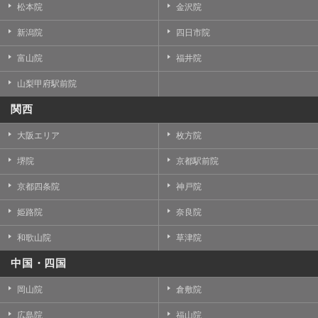
松本院
金沢院
新潟院
四日市院
富山院
福井院
山梨甲府駅前院
関西
大阪エリア
枚方院
堺院
京都駅前院
京都四条院
神戸院
姫路院
奈良院
和歌山院
草津院
中国・四国
岡山院
倉敷院
広島院
福山院