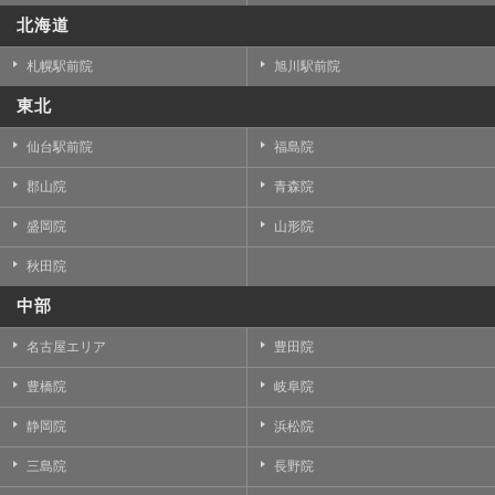
北海道
札幌駅前院
旭川駅前院
東北
仙台駅前院
福島院
郡山院
青森院
盛岡院
山形院
秋田院
中部
名古屋エリア
豊田院
豊橋院
岐阜院
静岡院
浜松院
三島院
長野院