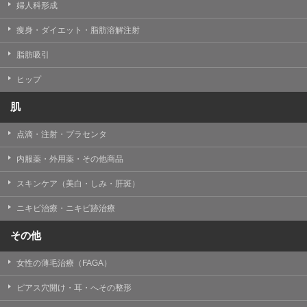
婦人科形成
痩身・ダイエット・脂肪溶解注射
脂肪吸引
ヒップ
肌
点滴・注射・プラセンタ
内服薬・外用薬・その他商品
スキンケア（美白・しみ・肝斑）
ニキビ治療・ニキビ跡治療
その他
女性の薄毛治療（FAGA）
ピアス穴開け・耳・へその整形