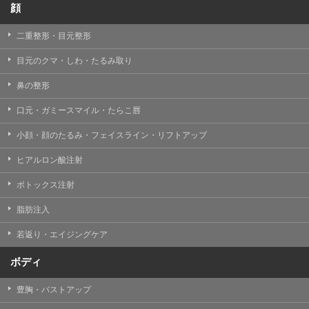
顔
二重整形・目元整形
目元のクマ・しわ・たるみ取り
鼻の整形
口元・ガミースマイル・たらこ唇
小顔・顔のたるみ・フェイスライン・リフトアップ
ヒアルロン酸注射
ボトックス注射
脂肪注入
若返り・エイジングケア
ボディ
豊胸・バストアップ