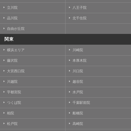
立川院
八王子院
品川院
北千住院
自由が丘院
関東
横浜エリア
川崎院
藤沢院
本厚木院
大宮西口院
川口院
川越院
越谷院
宇都宮院
水戸院
つくば院
千葉駅前院
柏院
船橋院
松戸院
高崎院