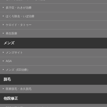
多汗症・わきが治療
ほくろ除去・いぼ治療
ケロイド・タトゥー
再生医療
メンズ
メンズサイト
AGA
メンズ（ED治療）
脱毛
医療脱毛・永久脱毛
他院修正