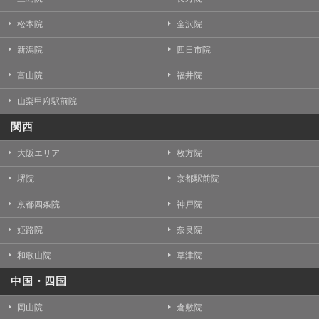
松本院
金沢院
新潟院
四日市院
富山院
福井院
山梨甲府駅前院
関西
大阪エリア
枚方院
堺院
京都駅前院
京都四条院
神戸院
姫路院
奈良院
和歌山院
草津院
中国・四国
岡山院
倉敷院