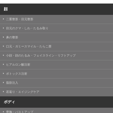
顔
二重整形・目元整形
目元のクマ・しわ・たるみ取り
鼻の整形
口元・ガミースマイル・たらこ唇
小顔・顔のたるみ・フェイスライン・リフトアップ
ヒアルロン酸注射
ボトックス注射
脂肪注入
若返り・エイジングケア
ボディ
豊胸・バストアップ