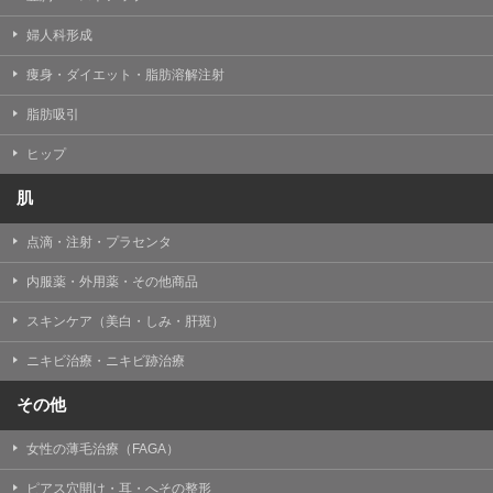
婦人科形成
痩身・ダイエット・脂肪溶解注射
脂肪吸引
ヒップ
肌
点滴・注射・プラセンタ
内服薬・外用薬・その他商品
スキンケア（美白・しみ・肝斑）
ニキビ治療・ニキビ跡治療
その他
女性の薄毛治療（FAGA）
ピアス穴開け・耳・へその整形