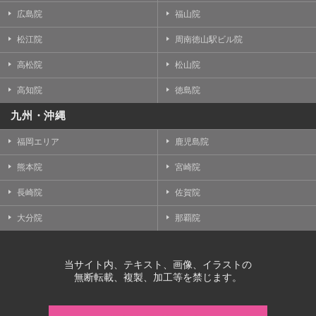
広島院
福山院
松江院
周南徳山駅ビル院
高松院
松山院
高知院
徳島院
九州・沖縄
福岡エリア
鹿児島院
熊本院
宮崎院
長崎院
佐賀院
大分院
那覇院
当サイト内、テキスト、画像、イラストの
無断転載、複製、加工等を禁じます。