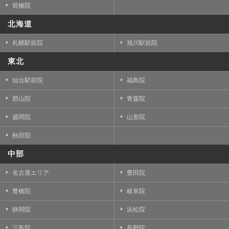
前橋院
北海道
札幌駅前院
旭川駅前院
東北
仙台駅前院
福島院
郡山院
青森院
盛岡院
山形院
秋田院
中部
名古屋エリア
豊田院
豊橋院
岐阜院
静岡院
浜松院
三島院
長野院