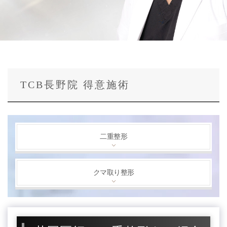
TCB長野院 得意施術
二重整形
クマ取り整形