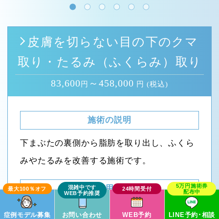
皮膚を切らない目の下のクマ
取り・たるみ（ふくらみ）取り
83,600
～458,000
円
円 (税込)
施術の説明
下まぶたの裏側から脂肪を取り出し、ふくら
みやたるみを改善する施術です。
施術の副作用（リスク）
腫れ・内出血：1～2週間程度
症例モデル募集
お問い合わせ
WEB予約
LINE予約･相談