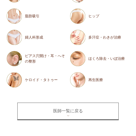
脂肪吸引
ヒップ
婦人科形成
多汗症・わきが治療
ピアス穴開け・耳・へそ
ほくろ除去・いぼ治療
の整形
ケロイド・タトゥー
再生医療
医師一覧に戻る