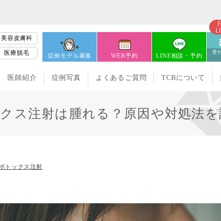
L
美容皮膚科
医療脱毛
受付
症例モデル募集
WEB予約
LINE相談・予約
医師紹介
症例写真
よくあるご質問
TCBについて
クス注射は腫れる？原因や対処法を
ボトックス注射