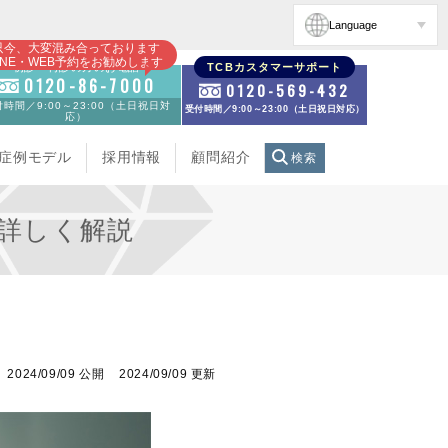
Language
只今、大変混み合っております
INE・WEB予約をお勧めします
初診・再診の方のお電話
TCBカスタマーサポート
0120-86-7000
0120-569-432
時間／9:00～23:00（土日祝日対
受付時間／9:00～23:00（土日祝日対応）
応）
症例モデル
採用情報
顧問紹介
検索
詳しく解説
2024/09/09 公開
2024/09/09 更新