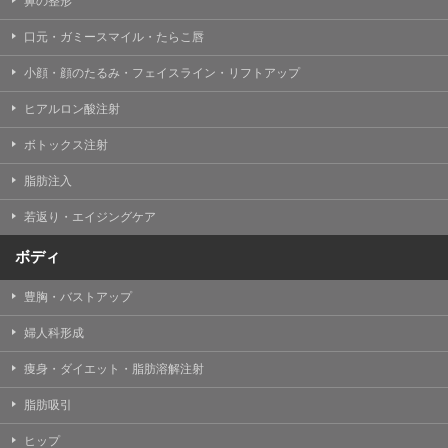
鼻の整形
口元・ガミースマイル・たらこ唇
小顔・顔のたるみ・フェイスライン・リフトアップ
ヒアルロン酸注射
ボトックス注射
脂肪注入
若返り・エイジングケア
ボディ
豊胸・バストアップ
婦人科形成
痩身・ダイエット・脂肪溶解注射
脂肪吸引
ヒップ