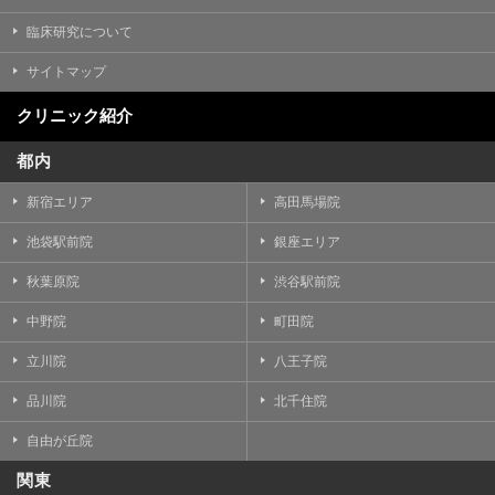
臨床研究について
サイトマップ
クリニック紹介
都内
新宿エリア
高田馬場院
池袋駅前院
銀座エリア
秋葉原院
渋谷駅前院
中野院
町田院
立川院
八王子院
品川院
北千住院
自由が丘院
関東