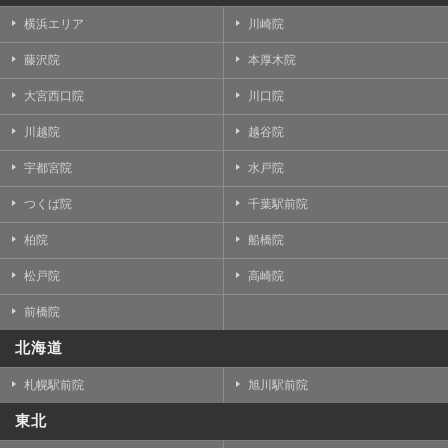
横浜エリア
川崎院
藤沢院
本厚木院
大宮西口院
川口院
川越院
越谷院
宇都宮院
水戸院
つくば院
千葉駅前院
柏院
船橋院
松戸院
高崎院
前橋院
北海道
札幌駅前院
旭川駅前院
東北