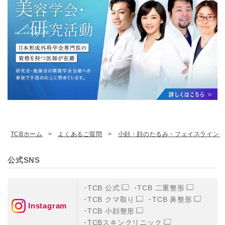
TCBホーム
よくあるご質問
小顔・顔のたるみ・フェイスライン
公式SNS
TCB 公式
TCB 二重整形
TCB クマ取り
TCB 鼻整形
Instagram
TCB 小顔整形
TCBスキンクリニック