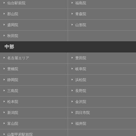
仙台駅前院
福島院
郡山院
青森院
盛岡院
山形院
秋田院
中部
名古屋エリア
豊田院
豊橋院
岐阜院
静岡院
浜松院
三島院
長野院
松本院
金沢院
新潟院
四日市院
富山院
福井院
山梨甲府駅前院