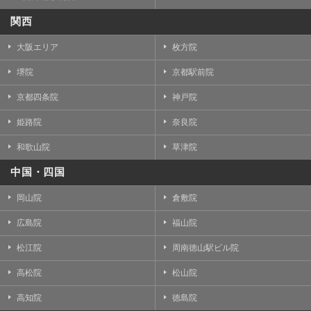
関西
大阪エリア
枚方院
堺院
京都駅前院
京都四条院
神戸院
姫路院
奈良院
和歌山院
草津院
中国・四国
岡山院
倉敷院
広島院
福山院
松江院
周南徳山駅ビル院
高松院
松山院
高知院
徳島院