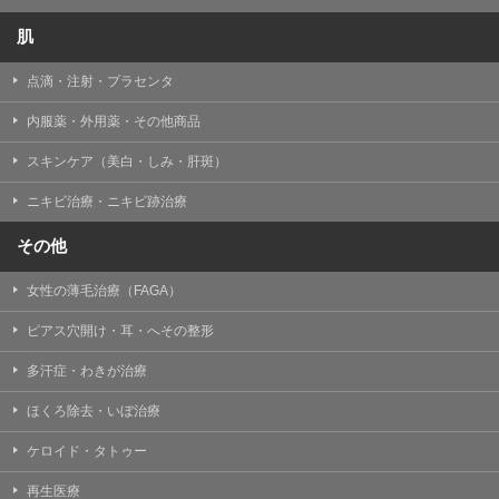
肌
点滴・注射・プラセンタ
内服薬・外用薬・その他商品
スキンケア（美白・しみ・肝斑）
ニキビ治療・ニキビ跡治療
その他
女性の薄毛治療（FAGA）
ピアス穴開け・耳・へその整形
多汗症・わきが治療
ほくろ除去・いぼ治療
ケロイド・タトゥー
再生医療