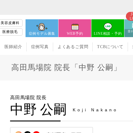
L
美容皮膚科
医療脱毛
受付
症例モデル募集
WEB予約
LINE相談・予約
医師紹介
症例写真
よくあるご質問
TCBについて
高田馬場院 院長「中野 公嗣」
高田馬場院 院長
中野 公嗣
Koji Nakano