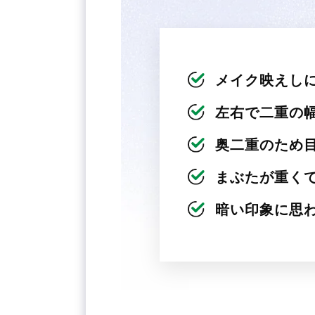
メイク映えし
左右で二重の
奥二重のため
まぶたが重く
暗い印象に思