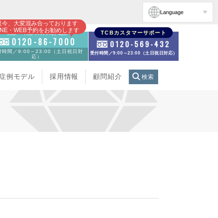
Language
只今、大変混み合っております
INE・WEB予約をお勧めします
初診・再診の方のお電話
TCBカスタマーサポート
0120-86-7000
0120-569-432
時間／9:00～23:00（土日祝日対
受付時間／9:00～23:00（土日祝日対応）
応）
症例モデル
採用情報
顧問紹介
検索