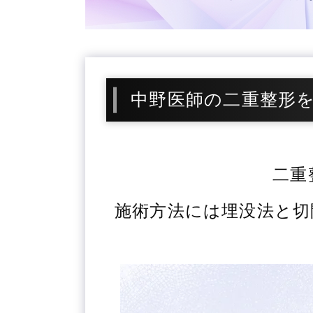
中野医師の二重整形
二重
施術方法には埋没法と切