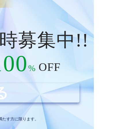
時募集中
!!
100
OFF
%
る
件を満たす方に限ります。