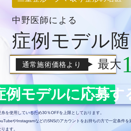
中野医師による
症例モデル
随
最大
通常施術価格より
症例モデルに応募す
糸を使用しているため30％OFFを上限としております。
uTubeやInstagramなどのSNSのアカウントをお持ちの方で一定条
なります。