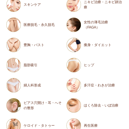
ニキビ治療・ニキビ跡治
スキンケア
療
女性の薄毛治療
医療脱毛・永久脱毛
（FAGA）
豊胸・バスト
痩身・ダイエット
脂肪吸引
ヒップ
婦人科形成
多汗症・わきが治療
ピアス穴開け・耳・へそ
ほくろ除去・いぼ治療
の整形
ケロイド・タトゥー
再生医療