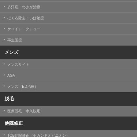
多汗症・わきが治療
ほくろ除去・いぼ治療
ケロイド・タトゥー
再生医療
メンズ
メンズサイト
AGA
メンズ（ED治療）
脱毛
医療脱毛・永久脱毛
他院修正
TCB他院修正（セカンドオピニオン）