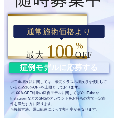
通常施術価格より
%
100
最大
OFF
症例モデルに応募する
※二重埋没法に関しては、最高クラスの埋没糸を使用して
いるため30％OFFを上限としております。
※100％OFF対象の症例モデルに関してはYouTubeや
InstagramなどのSNSのアカウントをお持ちの方で一定条
件を満たす方に限ります。
※掲載方法、露出範囲によって割引率が異なります。