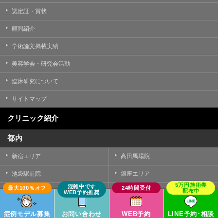
認定証・賞状
顧問紹介
学術論文掲載実績
美容学会・研究会活動
臨床研究について
サイトマップ
クリニック紹介
都内
新宿エリア
高田馬場院
池袋駅前院
銀座エリア
秋葉原院
渋谷駅前院
中野院
町田院
症例モデル募集
お問い合わせ
WEB予約
LINE予約･相談