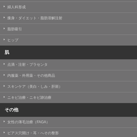
婦人科形成
痩身・ダイエット・脂肪溶解注射
脂肪吸引
ヒップ
肌
点滴・注射・プラセンタ
内服薬・外用薬・その他商品
スキンケア（美白・しみ・肝斑）
ニキビ治療・ニキビ跡治療
その他
女性の薄毛治療（FAGA）
ピアス穴開け・耳・へその整形