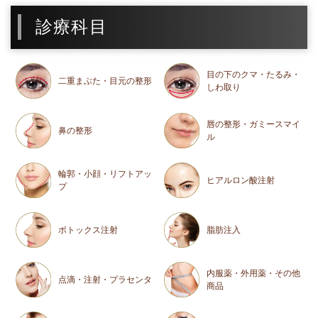
診療科目
目の下のクマ・たるみ・
二重まぶた・目元の整形
しわ取り
唇の整形・ガミースマイ
鼻の整形
ル
輪郭・小顔・リフトアッ
ヒアルロン酸注射
プ
ボトックス注射
脂肪注入
内服薬・外用薬・その他
点滴・注射・プラセンタ
商品