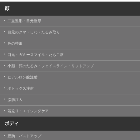
顔
二重整形・目元整形
目元のクマ・しわ・たるみ取り
鼻の整形
口元・ガミースマイル・たらこ唇
小顔・顔のたるみ・フェイスライン・リフトアップ
ヒアルロン酸注射
ボトックス注射
脂肪注入
若返り・エイジングケア
ボディ
豊胸・バストアップ