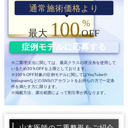
通常施術価格より
%
100
最大
OFF
症例モデルに応募する
※二重埋没法に関しては、最高クラスの埋没糸を使用して
いるため30％OFFを上限としております。
※100％OFF対象の症例モデルに関してはYouTubeや
InstagramなどのSNSのアカウントをお持ちの方で一定条
件を満たす方に限ります。
※掲載方法、露出範囲によって割引率が異なります。
山本医師の二重整形をご紹介