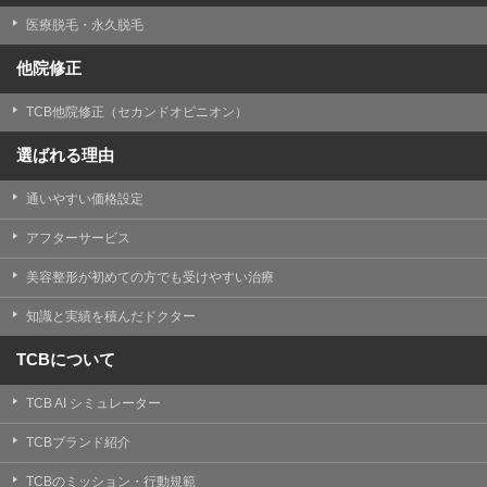
医療脱毛・永久脱毛
他院修正
TCB他院修正（セカンドオピニオン）
選ばれる理由
通いやすい価格設定
アフターサービス
美容整形が初めての方でも受けやすい治療
知識と実績を積んだドクター
TCBについて
TCB AI シミュレーター
TCBブランド紹介
TCBのミッション・行動規範