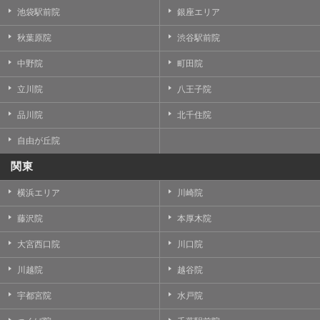
池袋駅前院
銀座エリア
秋葉原院
渋谷駅前院
中野院
町田院
立川院
八王子院
品川院
北千住院
自由が丘院
関東
横浜エリア
川崎院
藤沢院
本厚木院
大宮西口院
川口院
川越院
越谷院
宇都宮院
水戸院