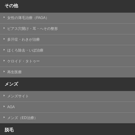
その他
女性の薄毛治療（FAGA）
ピアス穴開け・耳・へその整形
多汗症・わきが治療
ほくろ除去・いぼ治療
ケロイド・タトゥー
再生医療
メンズ
メンズサイト
AGA
メンズ（ED治療）
脱毛