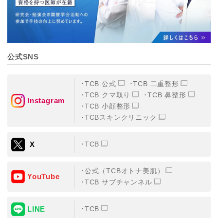
公式SNS
TCB 公式
TCB 二重整形
TCB クマ取り
TCB 鼻整形
Instagram
TCB 小顔整形
TCBスキンクリニック
X
TCB
公式（TCBオトナ美肌）
YouTube
TCB サブチャンネル
LINE
TCB