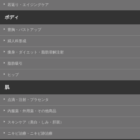
若返り・エイジングケア
ボディ
豊胸・バストアップ
婦人科形成
痩身・ダイエット・脂肪溶解注射
脂肪吸引
ヒップ
肌
点滴・注射・プラセンタ
内服薬・外用薬・その他商品
スキンケア（美白・しみ・肝斑）
ニキビ治療・ニキビ跡治療