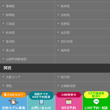
豊橋院
岐阜院
静岡院
浜松院
三島院
長野院
松本院
金沢院
新潟院
四日市院
富山院
福井院
山梨甲府駅前院
関西
大阪エリア
枚方院
堺院
京都駅前院
京都四条院
神戸院
姫路院
奈良院
症例モデル募集
お問い合わせ
WEB予約
LINE予約･相談