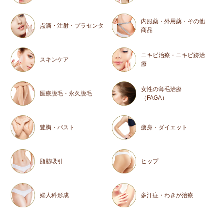
内服薬・外用薬・その他
点滴・注射・プラセンタ
商品
ニキビ治療・ニキビ跡治
スキンケア
療
女性の薄毛治療
医療脱毛・永久脱毛
（FAGA）
豊胸・バスト
痩身・ダイエット
脂肪吸引
ヒップ
婦人科形成
多汗症・わきが治療