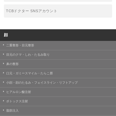
TCBドクター SNSアカウント
顔
二重整形・目元整形
目元のクマ・しわ・たるみ取り
鼻の整形
口元・ガミースマイル・たらこ唇
小顔・顔のたるみ・フェイスライン・リフトアップ
ヒアルロン酸注射
ボトックス注射
脂肪注入