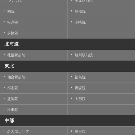
つくば院
千葉駅前院
柏院
船橋院
松戸院
高崎院
前橋院
北海道
札幌駅前院
旭川駅前院
東北
仙台駅前院
福島院
郡山院
青森院
盛岡院
山形院
秋田院
中部
名古屋エリア
豊田院