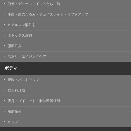
口元・ガミースマイル・たらこ唇
小顔・顔のたるみ・フェイスライン・リフトアップ
ヒアルロン酸注射
ボトックス注射
脂肪注入
若返り・エイジングケア
ボディ
豊胸・バストアップ
婦人科形成
痩身・ダイエット・脂肪溶解注射
脂肪吸引
ヒップ