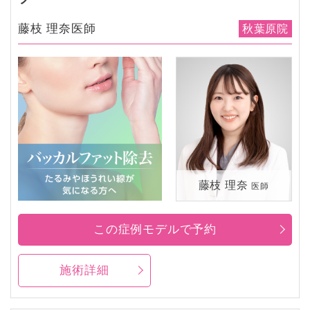
藤枝 理奈医師
秋葉原院
藤枝 理奈
医師
この症例モデルで予約
施術詳細