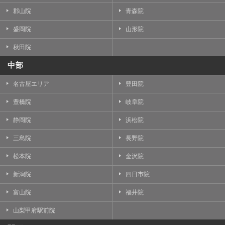
郡山院
青森院
盛岡院
山形院
秋田院
中部
名古屋エリア
豊田院
豊橋院
岐阜院
静岡院
浜松院
三島院
長野院
松本院
金沢院
新潟院
四日市院
富山院
福井院
山梨甲府駅前院