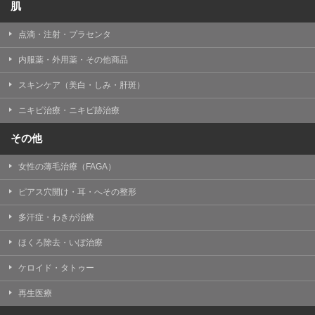
肌
点滴・注射・プラセンタ
内服薬・外用薬・その他商品
スキンケア（美白・しみ・肝斑）
ニキビ治療・ニキビ跡治療
その他
女性の薄毛治療（FAGA）
ピアス穴開け・耳・へその整形
多汗症・わきが治療
ほくろ除去・いぼ治療
ケロイド・タトゥー
再生医療