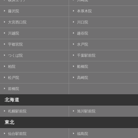
横浜エリア
川崎院
藤沢院
本厚木院
大宮西口院
川口院
川越院
越谷院
宇都宮院
水戸院
つくば院
千葉駅前院
柏院
船橋院
松戸院
高崎院
前橋院
北海道
札幌駅前院
旭川駅前院
東北
仙台駅前院
福島院