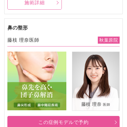
施術詳細
鼻の整形
藤枝 理奈医師
秋葉原院
藤枝 理奈
医師
この症例モデルで予約