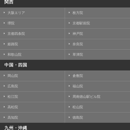
関西
大阪エリア
枚方院
堺院
京都駅前院
京都四条院
神戸院
姫路院
奈良院
和歌山院
草津院
中国・四国
岡山院
倉敷院
広島院
福山院
松江院
周南徳山駅ビル院
高松院
松山院
高知院
徳島院
九州・沖縄