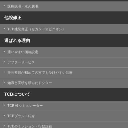
医療脱毛・永久脱毛
他院修正
TCB他院修正（セカンドオピニオン）
選ばれる理由
通いやすい価格設定
アフターサービス
美容整形が初めての方でも受けやすい治療
知識と実績を積んだドクター
TCBについて
TCB AI シミュレーター
TCBブランド紹介
TCBのミッション・行動規範