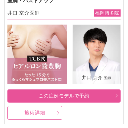
豊胸・バストアップ
井口 京介医師
福岡博多院
井口 京介
医師
この症例モデルで予約
施術詳細