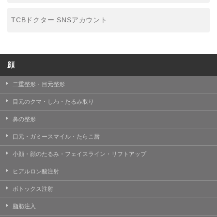
TCBドクター SNSアカウント
顔
二重整形・目元整形
目元のクマ・しわ・たるみ取り
鼻の整形
口元・ガミースマイル・たらこ唇
小顔・顔のたるみ・フェイスライン・リフトアップ
ヒアルロン酸注射
ボトックス注射
脂肪注入