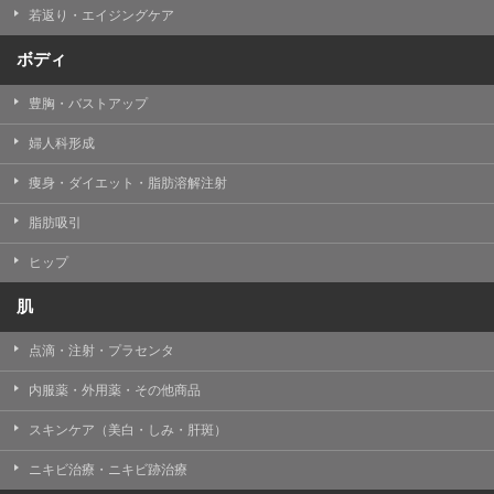
若返り・エイジングケア
ボディ
豊胸・バストアップ
婦人科形成
痩身・ダイエット・脂肪溶解注射
脂肪吸引
ヒップ
肌
点滴・注射・プラセンタ
内服薬・外用薬・その他商品
スキンケア（美白・しみ・肝斑）
ニキビ治療・ニキビ跡治療