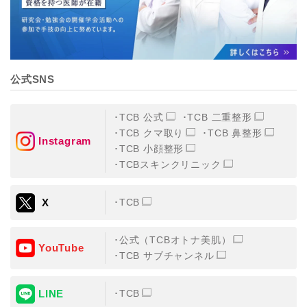
公式SNS
TCB 公式
TCB 二重整形
TCB クマ取り
TCB 鼻整形
Instagram
TCB 小顔整形
TCBスキンクリニック
X
TCB
公式（TCBオトナ美肌）
YouTube
TCB サブチャンネル
LINE
TCB