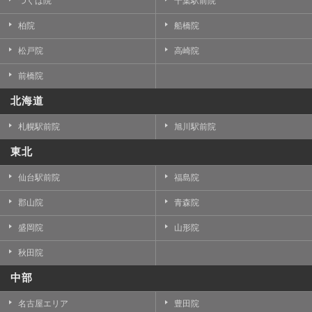
つくば院
千葉駅前院
柏院
船橋院
松戸院
高崎院
前橋院
北海道
札幌駅前院
旭川駅前院
東北
仙台駅前院
福島院
郡山院
青森院
盛岡院
山形院
秋田院
中部
名古屋エリア
豊田院