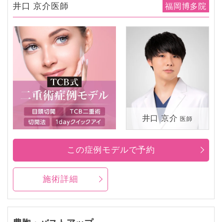
井口 京介医師
福岡博多院
井口 京介
医師
この症例モデルで予約
施術詳細