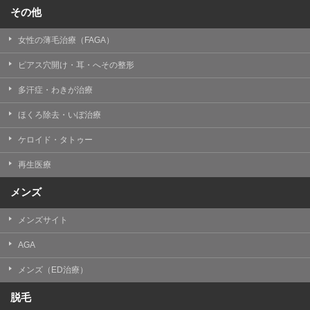
その他
女性の薄毛治療（FAGA）
ピアス穴開け・耳・へその整形
多汗症・わきが治療
ほくろ除去・いぼ治療
ケロイド・タトゥー
再生医療
メンズ
メンズサイト
AGA
メンズ（ED治療）
脱毛