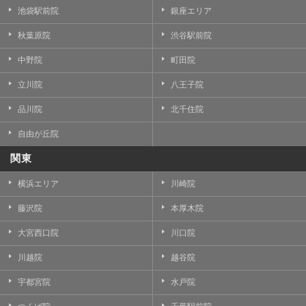
池袋駅前院
銀座エリア
秋葉原院
渋谷駅前院
中野院
町田院
立川院
八王子院
品川院
北千住院
自由が丘院
関東
横浜エリア
川崎院
藤沢院
本厚木院
大宮西口院
川口院
川越院
越谷院
宇都宮院
水戸院