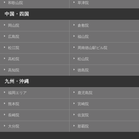
和歌山院
草津院
中国・四国
岡山院
倉敷院
広島院
福山院
松江院
周南徳山駅ビル院
高松院
松山院
高知院
徳島院
九州・沖縄
福岡エリア
鹿児島院
熊本院
宮崎院
長崎院
佐賀院
大分院
那覇院