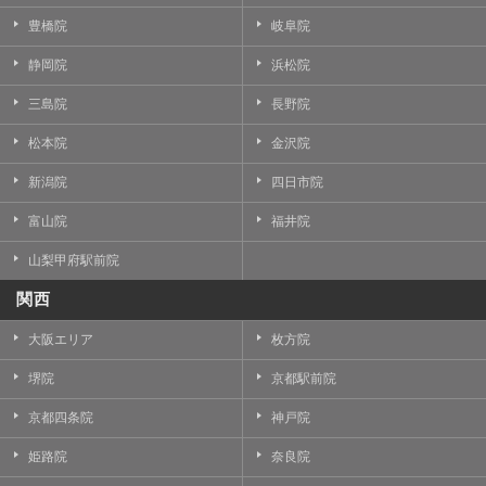
豊橋院
岐阜院
静岡院
浜松院
三島院
長野院
松本院
金沢院
新潟院
四日市院
富山院
福井院
山梨甲府駅前院
関西
大阪エリア
枚方院
堺院
京都駅前院
京都四条院
神戸院
姫路院
奈良院