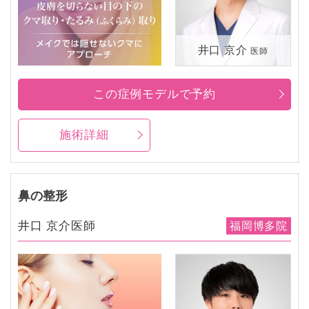
井口 京介
医師
この症例モデルで予約
施術詳細
鼻の整形
井口 京介医師
福岡博多院