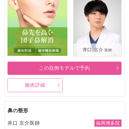
井口 京介
医師
この症例モデルで予約
施術詳細
鼻の整形
井口 京介医師
福岡博多院