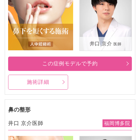
井口 京介
医師
この症例モデルで予約
施術詳細
鼻の整形
井口 京介医師
福岡博多院