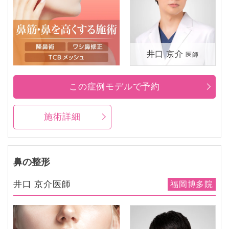
井口 京介
医師
この症例モデルで予約
施術詳細
鼻の整形
井口 京介医師
福岡博多院