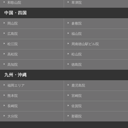
和歌山院
草津院
中国・四国
岡山院
倉敷院
広島院
福山院
松江院
周南徳山駅ビル院
高松院
松山院
高知院
徳島院
九州・沖縄
福岡エリア
鹿児島院
熊本院
宮崎院
長崎院
佐賀院
大分院
那覇院