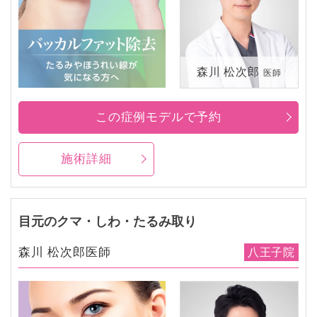
森川 松次郎
医師
この症例モデルで予約
施術詳細
目元のクマ・しわ・たるみ取り
森川 松次郎医師
八王子院