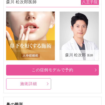
森川 松次郎医師
八王子院
森川 松次郎
医師
この症例モデルで予約
施術詳細
鼻の整形