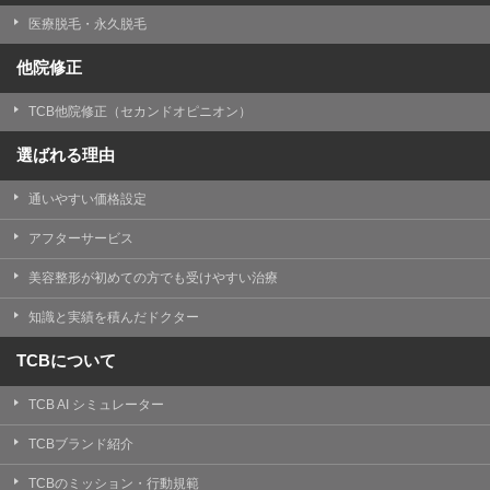
医療脱毛・永久脱毛
他院修正
TCB他院修正（セカンドオピニオン）
選ばれる理由
通いやすい価格設定
アフターサービス
美容整形が初めての方でも受けやすい治療
知識と実績を積んだドクター
TCBについて
TCB AI シミュレーター
TCBブランド紹介
TCBのミッション・行動規範