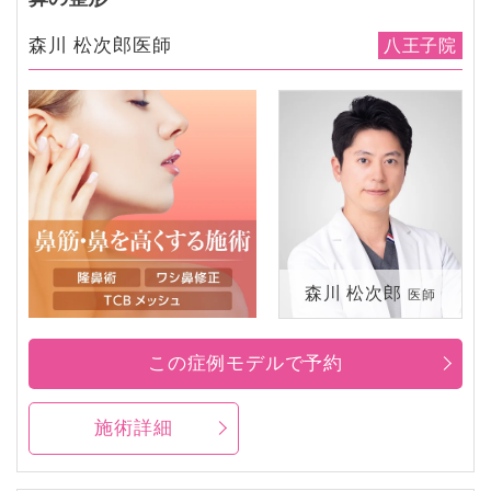
森川 松次郎医師
八王子院
森川 松次郎
医師
この症例モデルで予約
施術詳細