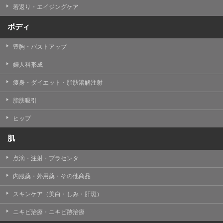
若返り・エイジングケア
ボディ
豊胸・バストアップ
婦人科形成
痩身・ダイエット・脂肪溶解注射
脂肪吸引
ヒップ
肌
点滴・注射・プラセンタ
内服薬・外用薬・その他商品
スキンケア（美白・しみ・肝斑）
ニキビ治療・ニキビ跡治療