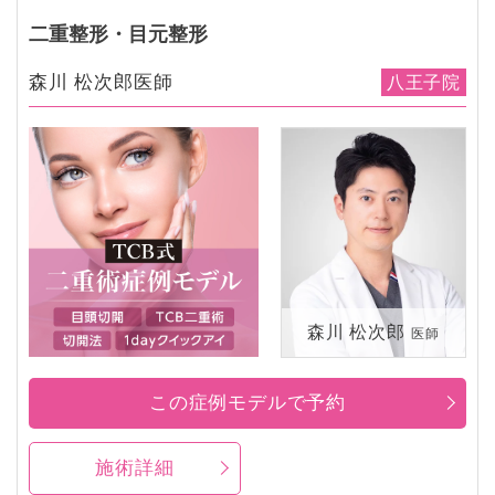
二重整形・目元整形
森川 松次郎医師
八王子院
森川 松次郎
医師
この症例モデルで予約
施術詳細