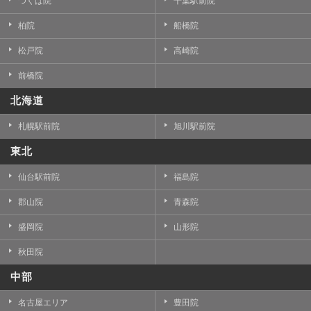
つくば院
千葉駅前院
柏院
船橋院
松戸院
高崎院
前橋院
北海道
札幌駅前院
旭川駅前院
東北
仙台駅前院
福島院
郡山院
青森院
盛岡院
山形院
秋田院
中部
名古屋エリア
豊田院