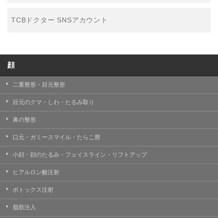
TCBドクター SNSアカウント
顔
二重整形・目元整形
目元のクマ・しわ・たるみ取り
鼻の整形
口元・ガミースマイル・たらこ唇
小顔・顔のたるみ・フェイスライン・リフトアップ
ヒアルロン酸注射
ボトックス注射
脂肪注入