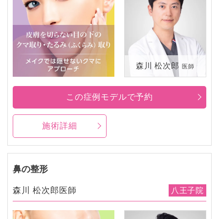
森川 松次郎
医師
この症例モデルで予約
施術詳細
鼻の整形
森川 松次郎医師
八王子院