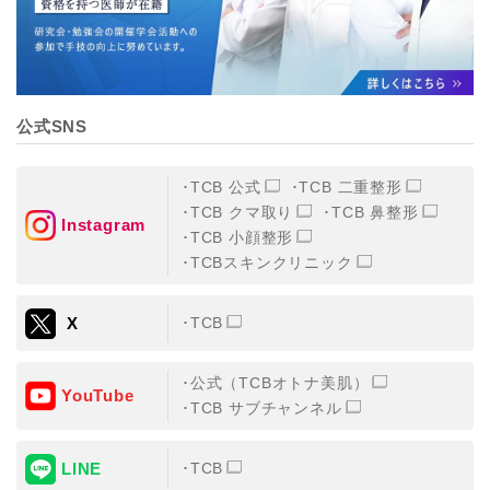
公式SNS
TCB 公式
TCB 二重整形
TCB クマ取り
TCB 鼻整形
Instagram
TCB 小顔整形
TCBスキンクリニック
X
TCB
公式（TCBオトナ美肌）
YouTube
TCB サブチャンネル
LINE
TCB