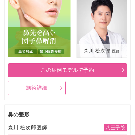
森川 松次郎
医師
この症例モデルで予約
施術詳細
鼻の整形
森川 松次郎医師
八王子院