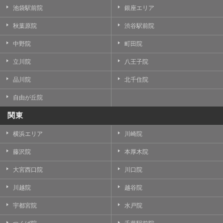
池袋駅前院
銀座エリア
秋葉原院
渋谷駅前院
中野院
町田院
立川院
八王子院
品川院
北千住院
自由が丘院
関東
横浜エリア
川崎院
藤沢院
本厚木院
大宮西口院
川口院
川越院
越谷院
宇都宮院
水戸院