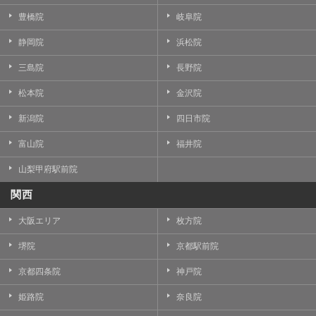
豊橋院
岐阜院
静岡院
浜松院
三島院
長野院
松本院
金沢院
新潟院
四日市院
富山院
福井院
山梨甲府駅前院
関西
大阪エリア
枚方院
堺院
京都駅前院
京都四条院
神戸院
姫路院
奈良院