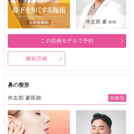
作左部 豪
医師
この症例モデルで予約
施術詳細
鼻の整形
作左部 豪医師
前橋院