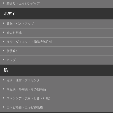
若返り・エイジングケア
ボディ
豊胸・バストアップ
婦人科形成
痩身・ダイエット・脂肪溶解注射
脂肪吸引
ヒップ
肌
点滴・注射・プラセンタ
内服薬・外用薬・その他商品
スキンケア（美白・しみ・肝斑）
ニキビ治療・ニキビ跡治療