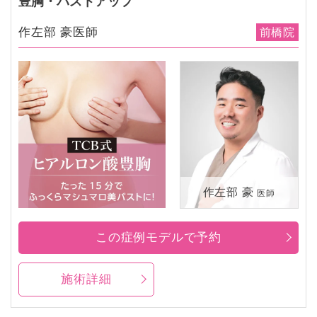
豊胸・バストアップ
作左部 豪医師
前橋院
作左部 豪
医師
この症例モデルで予約
施術詳細