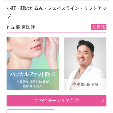
小顔・顔のたるみ・フェイスライン・リフトアッ
プ
作左部 豪医師
前橋院
作左部 豪
医師
この症例モデルで予約