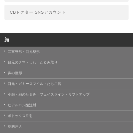
TCBドクター SNSアカウント
顔
二重整形・目元整形
目元のクマ・しわ・たるみ取り
鼻の整形
口元・ガミースマイル・たらこ唇
小顔・顔のたるみ・フェイスライン・リフトアップ
ヒアルロン酸注射
ボトックス注射
脂肪注入