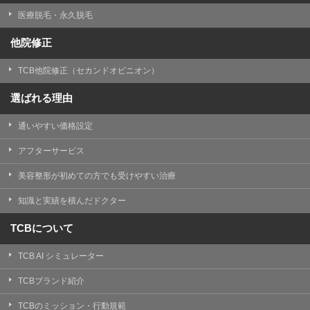
医療脱毛・永久脱毛
他院修正
TCB他院修正（セカンドオピニオン）
選ばれる理由
通いやすい価格設定
アフターサービス
美容整形が初めての方でも受けやすい治療
知識と実績を積んだドクター
TCBについて
TCB AI シミュレーター
TCBブランド紹介
TCBのミッション・行動規範