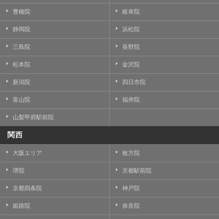
豊橋院
岐阜院
静岡院
浜松院
三島院
長野院
松本院
金沢院
新潟院
四日市院
富山院
福井院
山梨甲府駅前院
関西
大阪エリア
枚方院
堺院
京都駅前院
京都四条院
神戸院
姫路院
奈良院