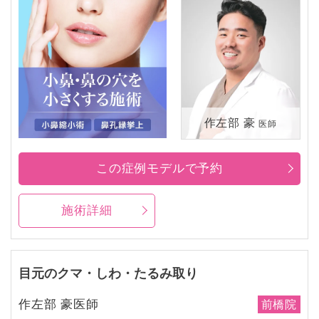
作左部 豪
医師
この症例モデルで予約
施術詳細
目元のクマ・しわ・たるみ取り
作左部 豪医師
前橋院