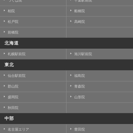
つくば院
千葉駅前院
柏院
船橋院
松戸院
高崎院
前橋院
北海道
札幌駅前院
旭川駅前院
東北
仙台駅前院
福島院
郡山院
青森院
盛岡院
山形院
秋田院
中部
名古屋エリア
豊田院