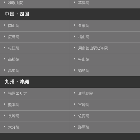
和歌山院
草津院
中国・四国
岡山院
倉敷院
広島院
福山院
松江院
周南徳山駅ビル院
高松院
松山院
高知院
徳島院
九州・沖縄
福岡エリア
鹿児島院
熊本院
宮崎院
長崎院
佐賀院
大分院
那覇院