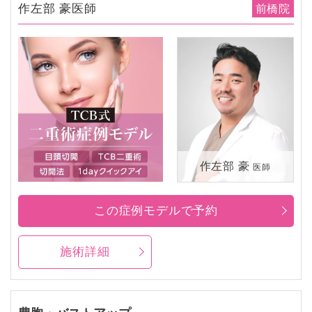
作左部 豪医師
前橋院
作左部 豪
医師
この症例モデルで予約
施術詳細