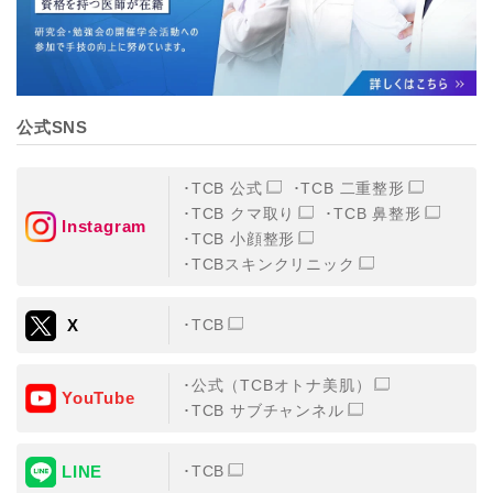
公式SNS
TCB 公式
TCB 二重整形
TCB クマ取り
TCB 鼻整形
Instagram
TCB 小顔整形
TCBスキンクリニック
X
TCB
公式（TCBオトナ美肌）
YouTube
TCB サブチャンネル
LINE
TCB