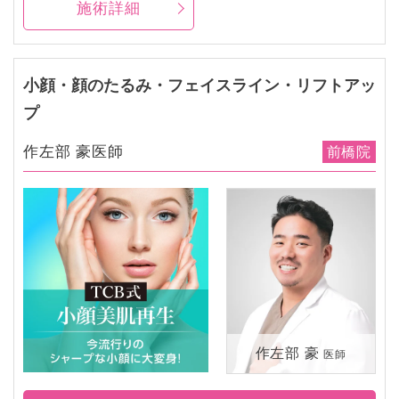
施術詳細
小顔・顔のたるみ・フェイスライン・リフトアッ
プ
作左部 豪医師
前橋院
作左部 豪
医師