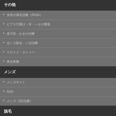
その他
女性の薄毛治療（FAGA）
ピアス穴開け・耳・へその整形
多汗症・わきが治療
ほくろ除去・いぼ治療
ケロイド・タトゥー
再生医療
メンズ
メンズサイト
AGA
メンズ（ED治療）
脱毛