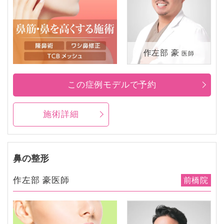
作左部 豪
医師
この症例モデルで予約
施術詳細
鼻の整形
作左部 豪医師
前橋院