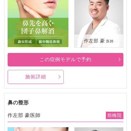
作左部 豪
医師
この症例モデルで予約
施術詳細
鼻の整形
作左部 豪医師
前橋院