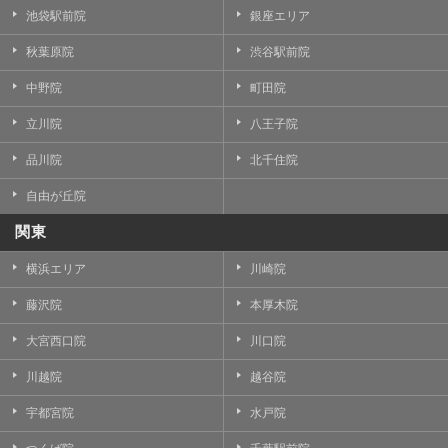
池袋駅前院
銀座エリア
秋葉原院
渋谷駅前院
中野院
町田院
立川院
八王子院
品川院
北千住院
自由が丘院
関東
横浜エリア
川崎院
藤沢院
本厚木院
大宮西口院
川口院
川越院
越谷院
宇都宮院
水戸院