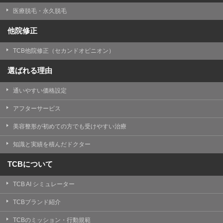
医療脱毛・永久脱毛
他院修正
TCB他院修正（セカンドオピニオン）
選ばれる理由
通いやすい価格設定
アフターサービス
美容整形が初めての方でも受けやすい治療
知識と実績を積んだドクター
TCBについて
TCB AI シミュレーター
TCBブランド紹介
TCBのミッション・行動規範