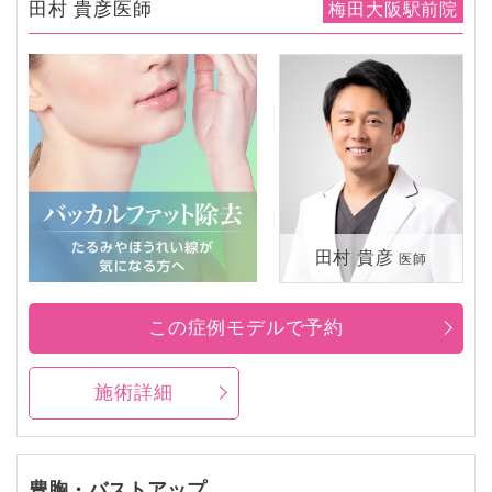
田村 貴彦医師
梅田大阪駅前院
田村 貴彦
医師
この症例モデルで予約
施術詳細
豊胸・バストアップ