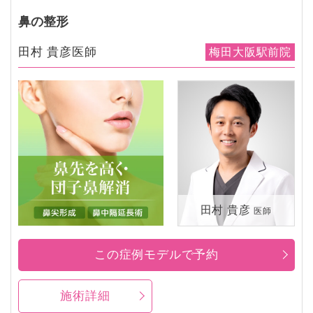
鼻の整形
田村 貴彦医師
梅田大阪駅前院
田村 貴彦
医師
この症例モデルで予約
施術詳細