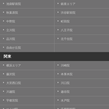
池袋駅前院
銀座エリア
秋葉原院
渋谷駅前院
中野院
町田院
立川院
八王子院
品川院
北千住院
自由が丘院
関東
横浜エリア
川崎院
藤沢院
本厚木院
大宮西口院
川口院
川越院
越谷院
宇都宮院
水戸院