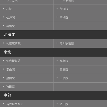
つくば院
千葉駅前院
柏院
船橋院
松戸院
高崎院
前橋院
北海道
札幌駅前院
旭川駅前院
東北
仙台駅前院
福島院
郡山院
青森院
盛岡院
山形院
秋田院
中部
名古屋エリア
豊田院