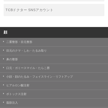
TCBドクター SNSアカウント
顔
二重整形・目元整形
目元のクマ・しわ・たるみ取り
鼻の整形
口元・ガミースマイル・たらこ唇
小顔・顔のたるみ・フェイスライン・リフトアップ
ヒアルロン酸注射
ボトックス注射
脂肪注入