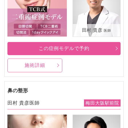
田村 貴彦
医師
この症例モデルで予約
施術詳細
鼻の整形
田村 貴彦医師
梅田大阪駅前院