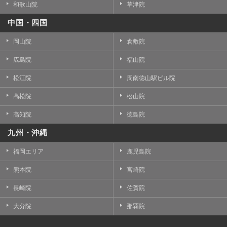
和歌山院
草津院
中国・四国
岡山院
倉敷院
広島院
福山院
松江院
周南徳山駅ビル院
高松院
松山院
高知院
徳島院
九州・沖縄
福岡エリア
鹿児島院
熊本院
宮崎院
長崎院
佐賀院
大分院
那覇院