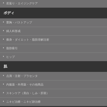
若返り・エイジングケア
ボディ
豊胸・バストアップ
婦人科形成
痩身・ダイエット・脂肪溶解注射
脂肪吸引
ヒップ
肌
点滴・注射・プラセンタ
内服薬・外用薬・その他商品
スキンケア（美白・しみ・肝斑）
ニキビ治療・ニキビ跡治療