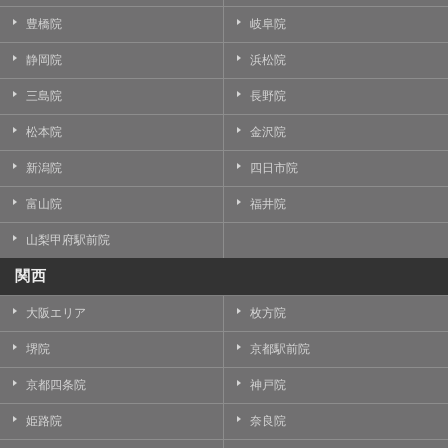
豊橋院
岐阜院
静岡院
浜松院
三島院
長野院
松本院
金沢院
新潟院
四日市院
富山院
福井院
山梨甲府駅前院
関西
大阪エリア
枚方院
堺院
京都駅前院
京都四条院
神戸院
姫路院
奈良院