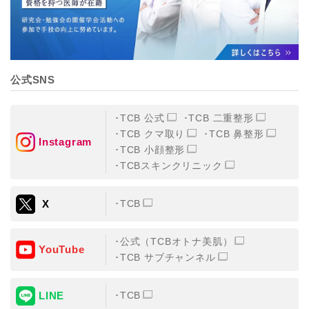
公式SNS
TCB 公式
TCB 二重整形
TCB クマ取り
TCB 鼻整形
Instagram
TCB 小顔整形
TCBスキンクリニック
X
TCB
公式（TCBオトナ美肌）
YouTube
TCB サブチャンネル
LINE
TCB