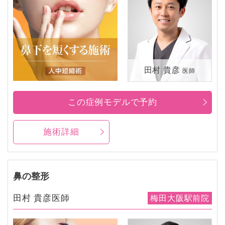
田村 貴彦
医師
この症例モデルで予約
施術詳細
鼻の整形
田村 貴彦医師
梅田大阪駅前院