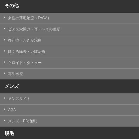
その他
女性の薄毛治療（FAGA）
ピアス穴開け・耳・へその整形
多汗症・わきが治療
ほくろ除去・いぼ治療
ケロイド・タトゥー
再生医療
メンズ
メンズサイト
AGA
メンズ（ED治療）
脱毛