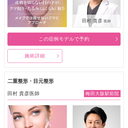
田村 貴彦
医師
この症例モデルで予約
施術詳細
二重整形・目元整形
田村 貴彦医師
梅田大阪駅前院