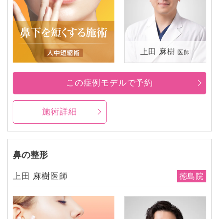
上田 麻樹
医師
この症例モデルで予約
施術詳細
鼻の整形
上田 麻樹医師
徳島院