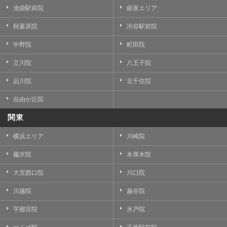
池袋駅前院
銀座エリア
秋葉原院
渋谷駅前院
中野院
町田院
立川院
八王子院
品川院
北千住院
自由が丘院
関東
横浜エリア
川崎院
藤沢院
本厚木院
大宮西口院
川口院
川越院
越谷院
宇都宮院
水戸院