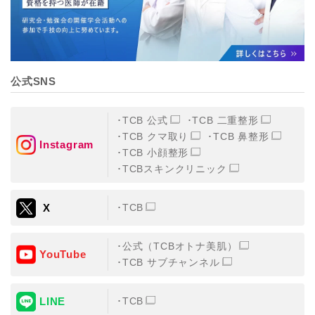
公式SNS
TCB 公式
TCB 二重整形
TCB クマ取り
TCB 鼻整形
Instagram
TCB 小顔整形
TCBスキンクリニック
X
TCB
公式（TCBオトナ美肌）
YouTube
TCB サブチャンネル
LINE
TCB