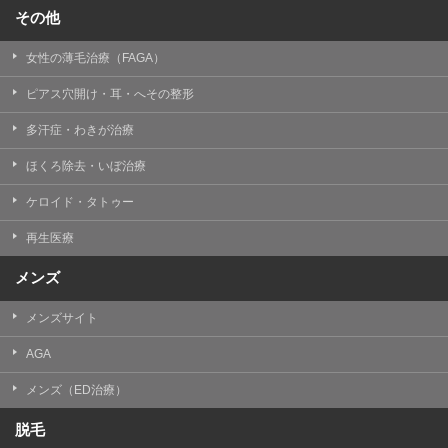
その他
女性の薄毛治療（FAGA）
ピアス穴開け・耳・へその整形
多汗症・わきが治療
ほくろ除去・いぼ治療
ケロイド・タトゥー
再生医療
メンズ
メンズサイト
AGA
メンズ（ED治療）
脱毛