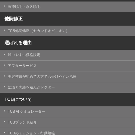
医療脱毛・永久脱毛
他院修正
TCB他院修正（セカンドオピニオン）
選ばれる理由
通いやすい価格設定
アフターサービス
美容整形が初めての方でも受けやすい治療
知識と実績を積んだドクター
TCBについて
TCB AI シミュレーター
TCBブランド紹介
TCBのミッション・行動規範