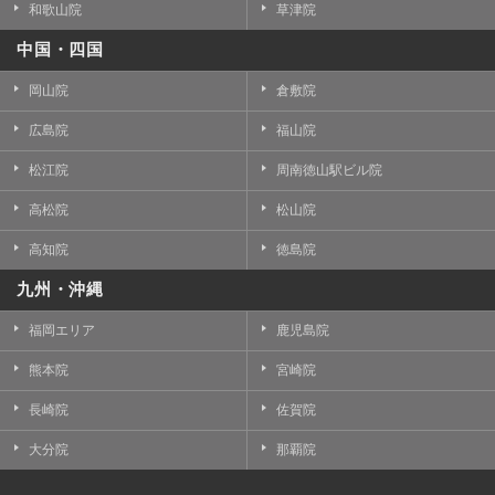
和歌山院
草津院
中国・四国
岡山院
倉敷院
広島院
福山院
松江院
周南徳山駅ビル院
高松院
松山院
高知院
徳島院
九州・沖縄
福岡エリア
鹿児島院
熊本院
宮崎院
長崎院
佐賀院
大分院
那覇院