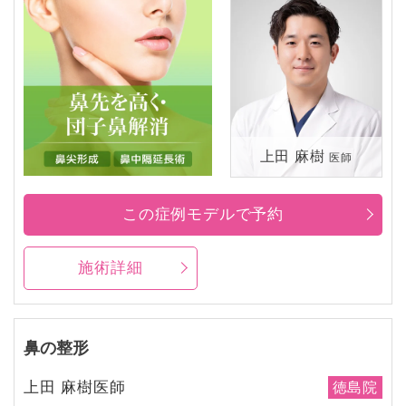
上田 麻樹
医師
この症例モデルで予約
施術詳細
鼻の整形
上田 麻樹医師
徳島院