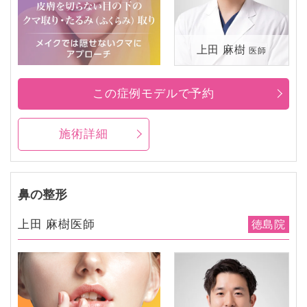
上田 麻樹
医師
この症例モデルで予約
施術詳細
鼻の整形
上田 麻樹医師
徳島院