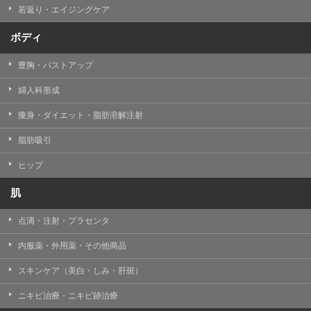
若返り・エイジングケア
ボディ
豊胸・バストアップ
婦人科形成
痩身・ダイエット・脂肪溶解注射
脂肪吸引
ヒップ
肌
点滴・注射・プラセンタ
内服薬・外用薬・その他商品
スキンケア（美白・しみ・肝斑）
ニキビ治療・ニキビ跡治療