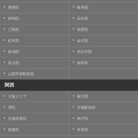
豊橋院
岐阜院
静岡院
浜松院
三島院
長野院
松本院
金沢院
新潟院
四日市院
富山院
福井院
山梨甲府駅前院
関西
大阪エリア
枚方院
堺院
京都駅前院
京都四条院
神戸院
姫路院
奈良院