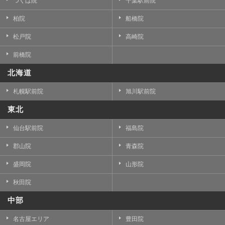
つくば院
千葉駅前院
柏院
船橋院
松戸院
高崎院
前橋院
北海道
札幌駅前院
旭川駅前院
東北
仙台駅前院
福島院
郡山院
青森院
盛岡院
山形院
秋田院
中部
名古屋エリア
豊田院