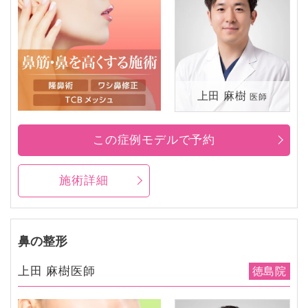
上田 麻樹
医師
この症例モデルで予約
施術詳細
鼻の整形
上田 麻樹医師
徳島院