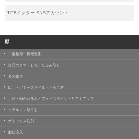
TCBドクター SNSアカウント
顔
二重整形・目元整形
目元のクマ・しわ・たるみ取り
鼻の整形
口元・ガミースマイル・たらこ唇
小顔・顔のたるみ・フェイスライン・リフトアップ
ヒアルロン酸注射
ボトックス注射
脂肪注入