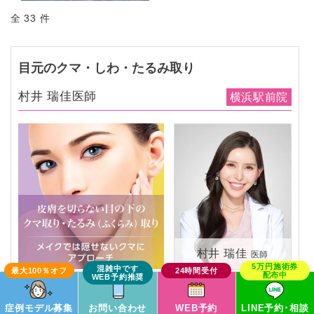
全 33 件
目元のクマ・しわ・たるみ取り
村井 瑞佳医師
横浜駅前院
村井 瑞佳
医師
この症例モデルで予約
症例モデル募集
お問い合わせ
WEB予約
LINE予約･相談