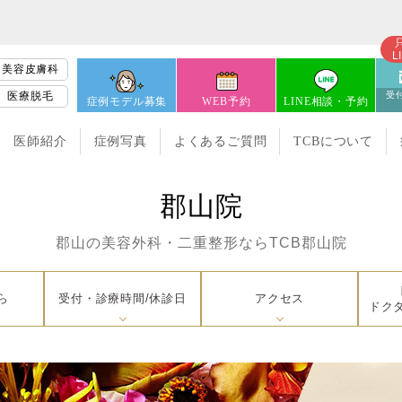
L
美容皮膚科
医療脱毛
受付
症例モデル募集
WEB予約
LINE相談・予約
医師紹介
症例写真
よくあるご質問
TCBについて
郡山院
郡山の美容外科・二重整形なら
TCB郡山院
ら
受付・診療時間/休診日
アクセス
ドク