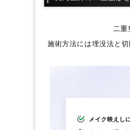
二重
施術方法には埋没法と切
メイク映えし