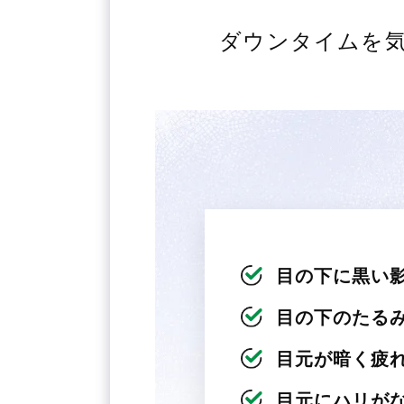
ダウンタイムを
目の下に黒い
目の下のたる
目元が暗く疲
目元にハリが