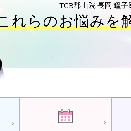
TCB郡山院
長岡 瞳子
これらのお悩みを