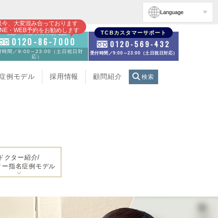
Language
只今、大変混み合っております
INE・WEB予約をお勧めします
初診・再診の方のお電話
TCBカスタマーサポート
0120-86-7000
0120-569-432
時間／9:00～23:00（土日祝日対
受付時間／9:00～23:00（土日祝日対応）
応）
症例モデル
採用情報
顧問紹介
検索
ドクター紹介/
ター指名症例モデル