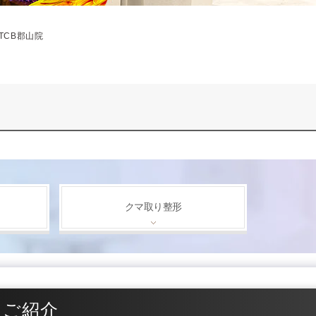
TCB郡山院
クマ取り整形
をご紹介