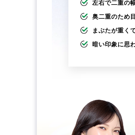
左右で二重の
奥二重のため
まぶたが重く
暗い印象に思