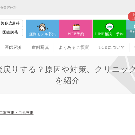
中央美容外科
L
美容皮膚科
医療脱毛
受付
症例モデル募集
WEB予約
LINE相談・予約
医師紹介
症例写真
よくあるご質問
TCBについて
後戻りする？原因や対策、クリニッ
を紹介
二重整形・目元整形