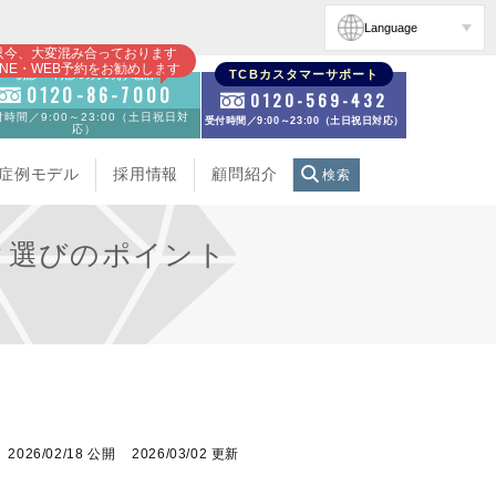
Language
只今、大変混み合っております
INE・WEB予約をお勧めします
初診・再診の方のお電話
TCBカスタマーサポート
0120-86-7000
0120-569-432
時間／9:00～23:00（土日祝日対
受付時間／9:00～23:00（土日祝日対応）
応）
症例モデル
採用情報
顧問紹介
検索
ク選びのポイント
2026/02/18 公開
2026/03/02 更新