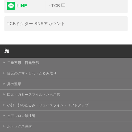
LINE
TCB
TCBドクター SNSアカウント
顔
二重整形・目元整形
目元のクマ・しわ・たるみ取り
鼻の整形
口元・ガミースマイル・たらこ唇
小顔・顔のたるみ・フェイスライン・リフトアップ
ヒアルロン酸注射
ボトックス注射