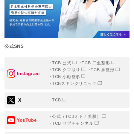
公式SNS
TCB 公式
TCB 二重整形
TCB クマ取り
TCB 鼻整形
Instagram
TCB 小顔整形
TCBスキンクリニック
X
TCB
公式（TCBオトナ美肌）
YouTube
TCB サブチャンネル