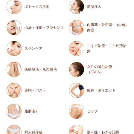
ボトックス注射
脂肪注入
内服薬・外用薬・その他
点滴・注射・プラセンタ
商品
ニキビ治療・ニキビ跡治
スキンケア
療
女性の薄毛治療
医療脱毛・永久脱毛
（FAGA）
豊胸・バスト
痩身・ダイエット
脂肪吸引
ヒップ
婦人科形成
多汗症・わきが治療