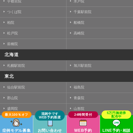
宇都宮院
水戸院
つくば院
千葉駅前院
柏院
船橋院
松戸院
高崎院
前橋院
北海道
札幌駅前院
旭川駅前院
東北
仙台駅前院
福島院
郡山院
青森院
盛岡院
山形院
秋田院
中部
症例モデル募集
お問い合わせ
WEB予約
LINE予約･相談