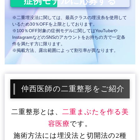
症例モデルに応募する
※二重埋没法に関しては、最高クラスの埋没糸を使用して
いるため30％OFFを上限としております。
※100％OFF対象の症例モデルに関してはYouTubeや
InstagramなどのSNSのアカウントをお持ちの方で一定条
件を満たす方に限ります。
※掲載方法、露出範囲によって割引率が異なります。
仲西医師の二重整形をご紹介
二重整形とは、
二重まぶたを作る美
容医療
です。
施術方法には埋没法と切開法の2種