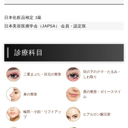
日本化粧品検定 1級
日本美容医療学会（JAPSA） 会員・認定医
診療科目
目の下のクマ・たるみ・
二重まぶた・目元の整形
しわ取り
唇の整形・ガミースマイ
鼻の整形
ル
輪郭・小顔・リフトアッ
ヒアルロン酸注射
プ