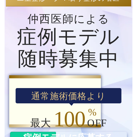
仲西医師による
症例モデル
随時募集中
通常施術価格より
%
100
最大
OFF