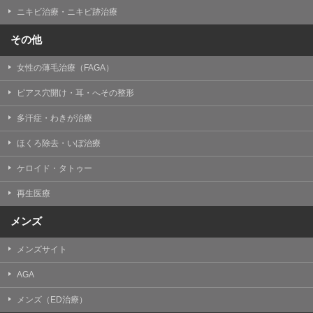
ニキビ治療・ニキビ跡治療
その他
女性の薄毛治療（FAGA）
ピアス穴開け・耳・へその整形
多汗症・わきが治療
ほくろ除去・いぼ治療
ケロイド・タトゥー
再生医療
メンズ
メンズサイト
AGA
メンズ（ED治療）