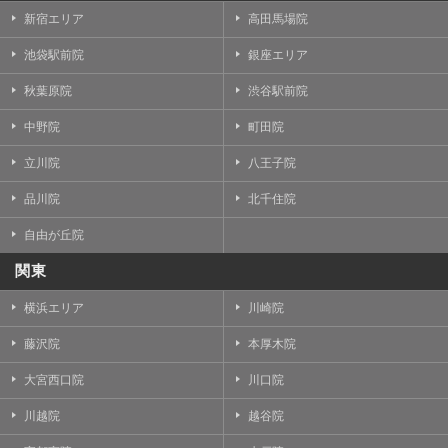
新宿エリア
高田馬場院
池袋駅前院
銀座エリア
秋葉原院
渋谷駅前院
中野院
町田院
立川院
八王子院
品川院
北千住院
自由が丘院
関東
横浜エリア
川崎院
藤沢院
本厚木院
大宮西口院
川口院
川越院
越谷院