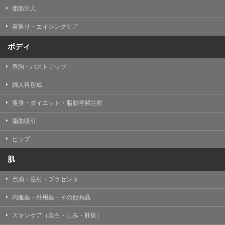
脂肪注入
若返り・エイジングケア
ボディ
豊胸・バストアップ
婦人科形成
痩身・ダイエット・脂肪溶解注射
脂肪吸引
ヒップ
肌
点滴・注射・プラセンタ
内服薬・外用薬・その他商品
スキンケア（美白・しみ・肝斑）