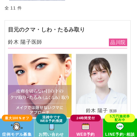
全 11 件
目元のクマ・しわ・たるみ取り
鈴木 陽子医師
品川院
鈴木 陽子
医師
この症例モデルで予約
症例モデル募集
お問い合わせ
WEB予約
LINE予約･相談