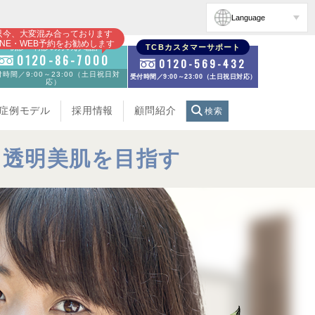
Language
只今、大変混み合っております
INE・WEB予約をお勧めします
初診・再診の方のお電話
TCBカスタマーサポート
0120-86-7000
0120-569-432
時間／9:00～23:00（土日祝日対
受付時間／9:00～23:00（土日祝日対応）
応）
症例モデル
採用情報
顧問紹介
検索
、透明美肌を目指す