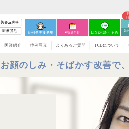
L
美容皮膚科
医療脱毛
受付
症例モデル募集
WEB予約
LINE相談・予約
医師紹介
症例写真
よくあるご質問
TCBについて
るお顔のしみ・
そばかす改善で