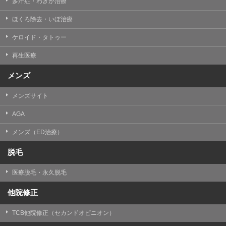
多汗症・わきが治療
ほくろ除去・いぼ治療
ケロイド・タトゥー
再生医療
メンズ
メンズサイト
AGA
メンズ（ED治療）
脱毛
医療脱毛・永久脱毛
他院修正
TCB他院修正（セカンドオピニオン）