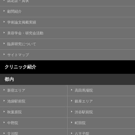
認定証・賞状
顧問紹介
学術論文掲載実績
美容学会・研究会活動
臨床研究について
サイトマップ
クリニック紹介
都内
新宿エリア
高田馬場院
池袋駅前院
銀座エリア
秋葉原院
渋谷駅前院
中野院
町田院
立川院
八王子院