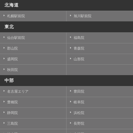
北海道
札幌駅前院
旭川駅前院
東北
仙台駅前院
福島院
郡山院
青森院
盛岡院
山形院
秋田院
中部
名古屋エリア
豊田院
豊橋院
岐阜院
静岡院
浜松院
三島院
長野院