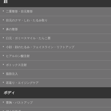
顔
二重整形・目元整形
目元のクマ・しわ・たるみ取り
鼻の整形
口元・ガミースマイル・たらこ唇
小顔・顔のたるみ・フェイスライン・リフトアップ
ヒアルロン酸注射
ボトックス注射
脂肪注入
若返り・エイジングケア
ボディ
豊胸・バストアップ