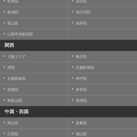
松本院
金沢院
新潟院
四日市院
富山院
福井院
山梨甲府駅前院
関西
大阪エリア
枚方院
堺院
京都駅前院
京都四条院
神戸院
姫路院
奈良院
和歌山院
草津院
中国・四国
岡山院
倉敷院
広島院
福山院