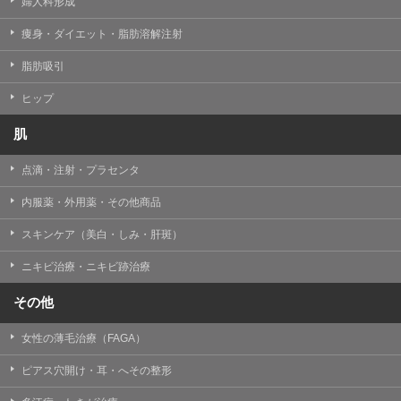
婦人科形成
痩身・ダイエット・脂肪溶解注射
脂肪吸引
ヒップ
肌
点滴・注射・プラセンタ
内服薬・外用薬・その他商品
スキンケア（美白・しみ・肝斑）
ニキビ治療・ニキビ跡治療
その他
女性の薄毛治療（FAGA）
ピアス穴開け・耳・へその整形