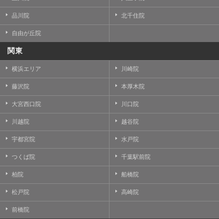
品川院
北千住院
自由が丘院
関東
横浜エリア
川崎院
藤沢院
本厚木院
大宮西口院
川口院
川越院
越谷院
宇都宮院
水戸院
つくば院
千葉駅前院
柏院
船橋院
松戸院
高崎院
前橋院