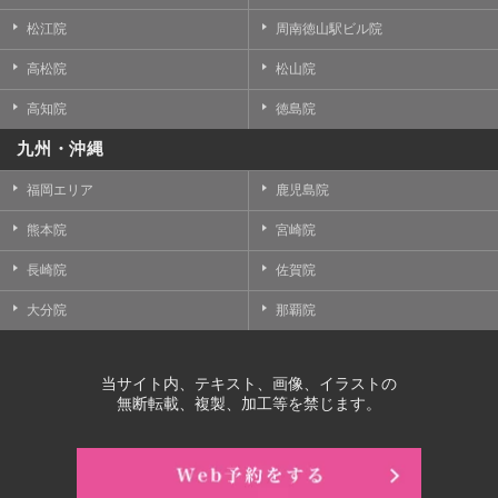
松江院
周南徳山駅ビル院
高松院
松山院
高知院
徳島院
九州・沖縄
福岡エリア
鹿児島院
熊本院
宮崎院
長崎院
佐賀院
大分院
那覇院
当サイト内、テキスト、画像、イラストの
無断転載、複製、加工等を禁じます。