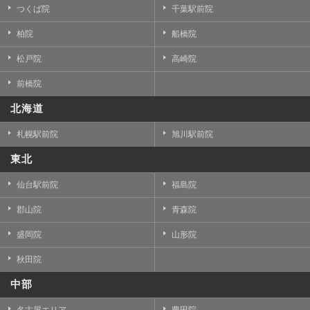
つくば院
千葉駅前院
柏院
船橋院
松戸院
高崎院
前橋院
北海道
札幌駅前院
旭川駅前院
東北
仙台駅前院
福島院
郡山院
青森院
盛岡院
山形院
秋田院
中部
名古屋エリア
豊田院