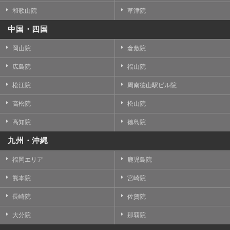
和歌山院
草津院
中国・四国
岡山院
倉敷院
広島院
福山院
松江院
周南徳山駅ビル院
高松院
松山院
高知院
徳島院
九州・沖縄
福岡エリア
鹿児島院
熊本院
宮崎院
長崎院
佐賀院
大分院
那覇院