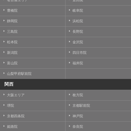
豊橋院
岐阜院
静岡院
浜松院
三島院
長野院
松本院
金沢院
新潟院
四日市院
富山院
福井院
山梨甲府駅前院
関西
大阪エリア
枚方院
堺院
京都駅前院
京都四条院
神戸院
姫路院
奈良院