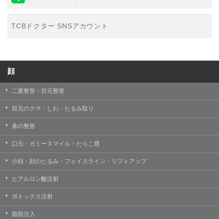
TCBドクター SNSアカウント
顔
二重整形・目元整形
目元のクマ・しわ・たるみ取り
鼻の整形
口元・ガミースマイル・たらこ唇
小顔・顔のたるみ・フェイスライン・リフトアップ
ヒアルロン酸注射
ボトックス注射
脂肪注入