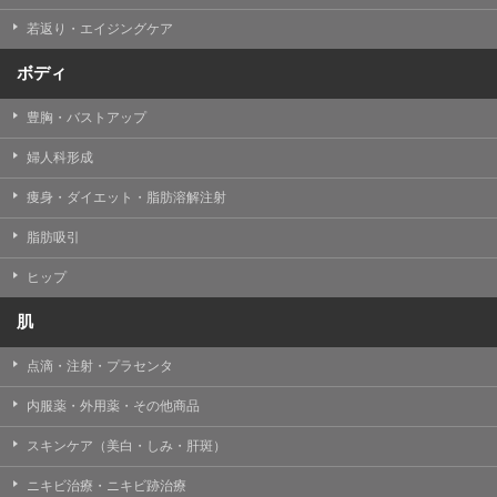
若返り・エイジングケア
ボディ
豊胸・バストアップ
婦人科形成
痩身・ダイエット・脂肪溶解注射
脂肪吸引
ヒップ
肌
点滴・注射・プラセンタ
内服薬・外用薬・その他商品
スキンケア（美白・しみ・肝斑）
ニキビ治療・ニキビ跡治療