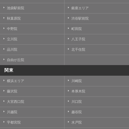
池袋駅前院
銀座エリア
秋葉原院
渋谷駅前院
中野院
町田院
立川院
八王子院
品川院
北千住院
自由が丘院
関東
横浜エリア
川崎院
藤沢院
本厚木院
大宮西口院
川口院
川越院
越谷院
宇都宮院
水戸院