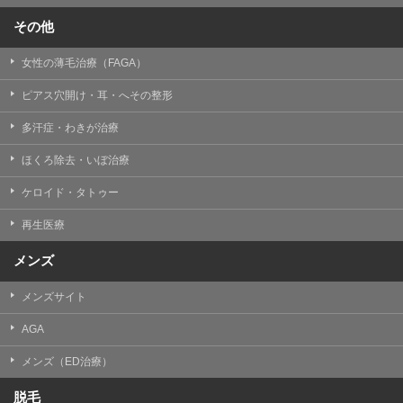
その他
女性の薄毛治療（FAGA）
ピアス穴開け・耳・へその整形
多汗症・わきが治療
ほくろ除去・いぼ治療
ケロイド・タトゥー
再生医療
メンズ
メンズサイト
AGA
メンズ（ED治療）
脱毛