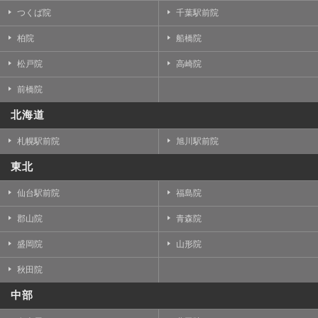
つくば院
千葉駅前院
柏院
船橋院
松戸院
高崎院
前橋院
北海道
札幌駅前院
旭川駅前院
東北
仙台駅前院
福島院
郡山院
青森院
盛岡院
山形院
秋田院
中部