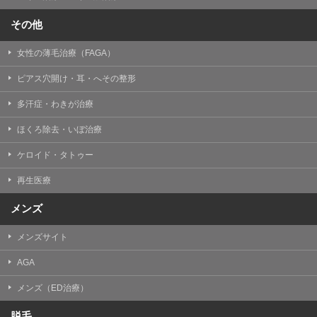
その他
女性の薄毛治療（FAGA）
ピアス穴開け・耳・へその整形
多汗症・わきが治療
ほくろ除去・いぼ治療
ケロイド・タトゥー
再生医療
メンズ
メンズサイト
AGA
メンズ（ED治療）
脱毛