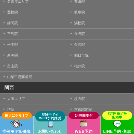
名古屋エリア
豊田院
豊橋院
岐阜院
静岡院
浜松院
三島院
長野院
松本院
金沢院
新潟院
四日市院
富山院
福井院
山梨甲府駅前院
関西
大阪エリア
枚方院
堺院
京都駅前院
京都四条院
神戸院
姫路院
奈良院
症例モデル募集
お問い合わせ
WEB予約
LINE予約･相談