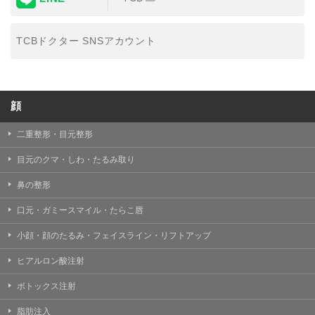
TCBドクター SNSアカウント
顔
二重整形・目元整形
目元のクマ・しわ・たるみ取り
鼻の整形
口元・ガミースマイル・たらこ唇
小顔・顔のたるみ・フェイスライン・リフトアップ
ヒアルロン酸注射
ボトックス注射
脂肪注入