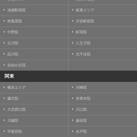
池袋駅前院
銀座エリア
秋葉原院
渋谷駅前院
中野院
町田院
立川院
八王子院
品川院
北千住院
自由が丘院
関東
横浜エリア
川崎院
藤沢院
本厚木院
大宮西口院
川口院
川越院
越谷院
宇都宮院
水戸院