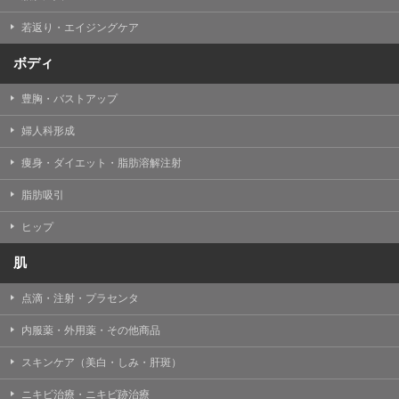
若返り・エイジングケア
ボディ
豊胸・バストアップ
婦人科形成
痩身・ダイエット・脂肪溶解注射
脂肪吸引
ヒップ
肌
点滴・注射・プラセンタ
内服薬・外用薬・その他商品
スキンケア（美白・しみ・肝斑）
ニキビ治療・ニキビ跡治療