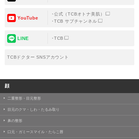
公式（TCBオトナ美肌）
YouTube
TCB サブチャンネル
LINE
TCB
TCBドクター SNSアカウント
顔
二重整形・目元整形
目元のクマ・しわ・たるみ取り
鼻の整形
口元・ガミースマイル・たらこ唇