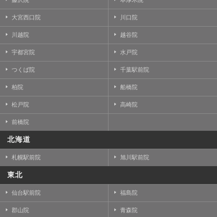
藤沢院
本厚木院
大宮西口院
川口院
川越院
越谷院
宇都宮院
水戸院
つくば院
千葉駅前院
柏院
船橋院
松戸院
高崎院
前橋院
北海道
札幌駅前院
旭川駅前院
東北
仙台駅前院
福島院
郡山院
青森院