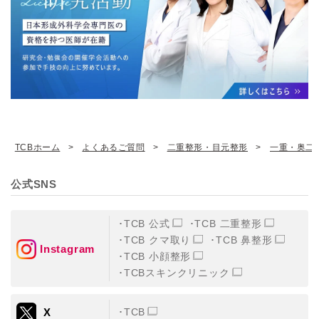
TCBホーム
よくあるご質問
二重整形・目元整形
一重・奥二
公式SNS
TCB 公式
TCB 二重整形
TCB クマ取り
TCB 鼻整形
Instagram
TCB 小顔整形
TCBスキンクリニック
X
TCB