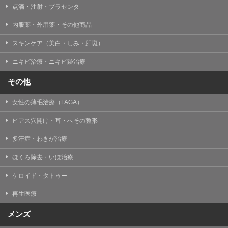
点滴・注射・プラセンタ
内服薬・外用薬・その他商品
スキンケア（美白・しみ・肝斑）
ニキビ治療・ニキビ跡治療
その他
女性の薄毛治療（FAGA）
ピアス穴開け・耳・へその整形
多汗症・わきが治療
ほくろ除去・いぼ治療
ケロイド・タトゥー
再生医療
メンズ