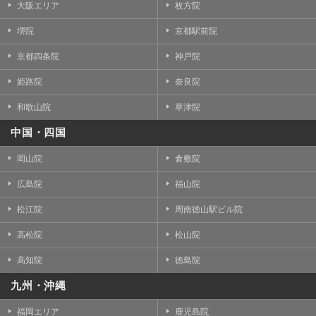
大阪エリア
枚方院
堺院
京都駅前院
京都四条院
神戸院
姫路院
奈良院
和歌山院
草津院
中国・四国
岡山院
倉敷院
広島院
福山院
松江院
周南徳山駅ビル院
高松院
松山院
高知院
徳島院
九州・沖縄
福岡エリア
鹿児島院