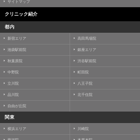
サイトマップ
クリニック紹介
都内
新宿エリア
高田馬場院
池袋駅前院
銀座エリア
秋葉原院
渋谷駅前院
中野院
町田院
立川院
八王子院
品川院
北千住院
自由が丘院
関東
横浜エリア
川崎院