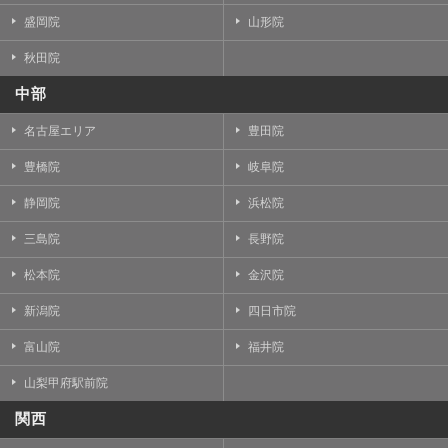
盛岡院
山形院
秋田院
中部
名古屋エリア
豊田院
豊橋院
岐阜院
静岡院
浜松院
三島院
長野院
松本院
金沢院
新潟院
四日市院
富山院
福井院
山梨甲府駅前院
関西