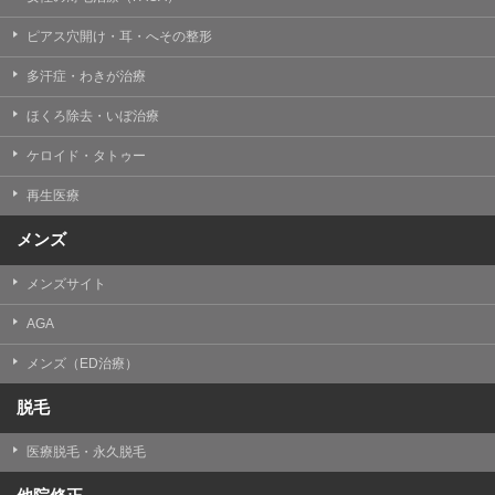
ピアス穴開け・耳・へその整形
多汗症・わきが治療
ほくろ除去・いぼ治療
ケロイド・タトゥー
再生医療
メンズ
メンズサイト
AGA
メンズ（ED治療）
脱毛
医療脱毛・永久脱毛