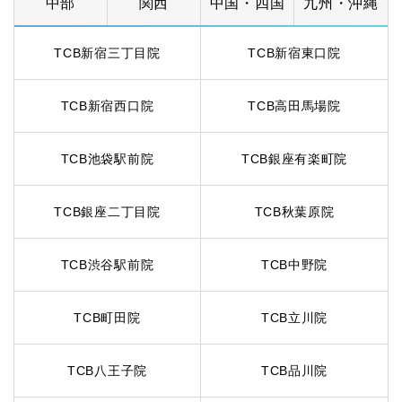
中部
関西
中国・四国
九州・沖縄
TCB新宿三丁目院
TCB新宿東口院
TCB新宿西口院
TCB高田馬場院
TCB池袋駅前院
TCB銀座有楽町院
TCB銀座二丁目院
TCB秋葉原院
TCB渋谷駅前院
TCB中野院
TCB町田院
TCB立川院
TCB八王子院
TCB品川院