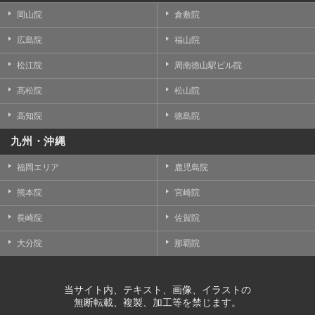
岡山院
倉敷院
広島院
福山院
松江院
周南徳山駅ビル院
高松院
松山院
高知院
徳島院
九州・沖縄
福岡エリア
鹿児島院
熊本院
宮崎院
長崎院
佐賀院
大分院
那覇院
当サイト内、テキスト、画像、イラストの
無断転載、複製、加工等を禁じます。