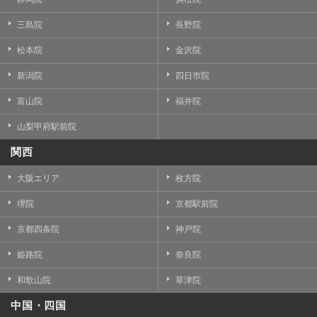
三島院
長野院
松本院
金沢院
新潟院
四日市院
富山院
福井院
山梨甲府駅前院
関西
大阪エリア
枚方院
堺院
京都駅前院
京都四条院
神戸院
姫路院
奈良院
和歌山院
草津院
中国・四国