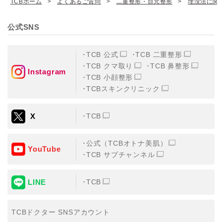
TCBホーム
よくあるご質問
二重整形・目元整形
埋没法に関
公式SNS
TCB 公式
TCB 二重整形
TCB クマ取り
TCB 鼻整形
Instagram
TCB 小顔整形
TCBスキンクリニック
X
TCB
公式（TCBオトナ美肌）
YouTube
TCB サブチャンネル
LINE
TCB
TCBドクター SNSアカウント