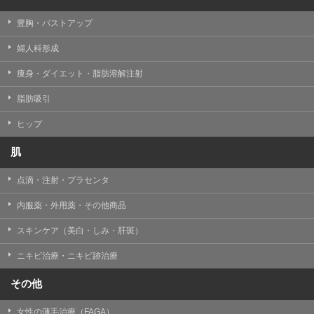
豊胸・バストアップ
婦人科形成
痩身・ダイエット・脂肪溶解注射
脂肪吸引
ヒップ
肌
点滴・注射・プラセンタ
内服薬・外用薬・その他商品
スキンケア（美白・しみ・肝斑）
ニキビ治療・ニキビ跡治療
その他
女性の薄毛治療（FAGA）