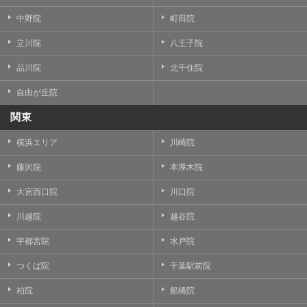
中野院
町田院
立川院
八王子院
品川院
北千住院
自由が丘院
関東
横浜エリア
川崎院
藤沢院
本厚木院
大宮西口院
川口院
川越院
越谷院
宇都宮院
水戸院
つくば院
千葉駅前院
柏院
船橋院