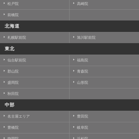
松戸院
高崎院
前橋院
北海道
札幌駅前院
旭川駅前院
東北
仙台駅前院
福島院
郡山院
青森院
盛岡院
山形院
秋田院
中部
名古屋エリア
豊田院
豊橋院
岐阜院
静岡院
浜松院