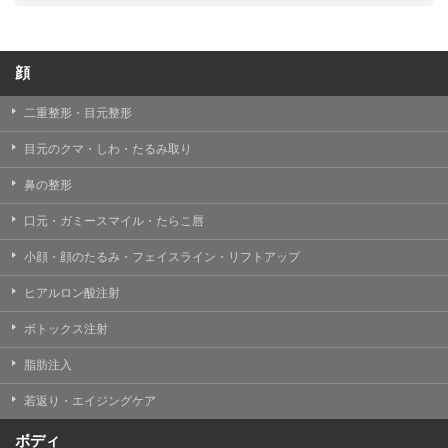
顔
二重整形・目元整形
目元のクマ・しわ・たるみ取り
鼻の整形
口元・ガミースマイル・たらこ唇
小顔・顔のたるみ・フェイスライン・リフトアップ
ヒアルロン酸注射
ボトックス注射
脂肪注入
若返り・エイジングケア
ボディ