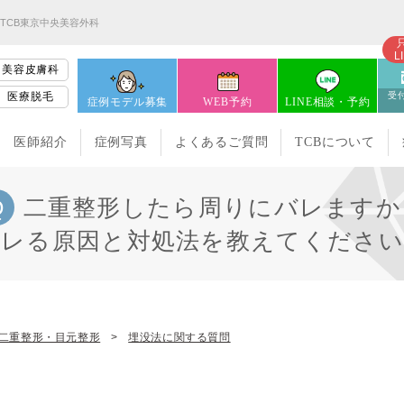
TCB東京中央美容外科
L
美容皮膚科
医療脱毛
受付
症例モデル募集
WEB予約
LINE相談・予約
医師紹介
症例写真
よくあるご質問
TCBについて
二重整形したら周りにバレますか
バレる原因と対処法を教えてください
二重整形・目元整形
埋没法に関する質問