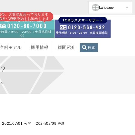
Language
只今、大変混み合っております
INE・WEB予約をお勧めします
初診・再診の方のお電話
TCBカスタマーサポート
0120-86-7000
0120-569-432
時間／9:00～23:00（土日祝日対
受付時間／9:00～23:00（土日祝日対応）
応）
症例モデル
採用情報
顧問紹介
検索
？
。
2021/07/01 公開
2024/02/09 更新