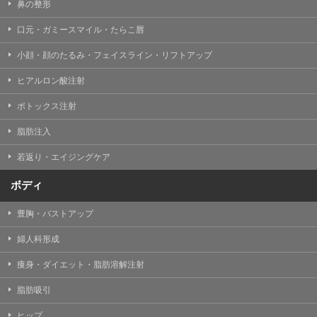
鼻の整形
口元・ガミースマイル・たらこ唇
小顔・顔のたるみ・フェイスライン・リフトアップ
ヒアルロン酸注射
ボトックス注射
脂肪注入
若返り・エイジングケア
ボディ
豊胸・バストアップ
婦人科形成
痩身・ダイエット・脂肪溶解注射
脂肪吸引
ヒップ