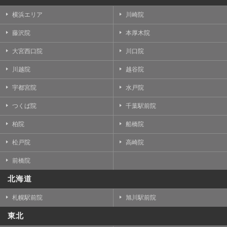
横浜エリア
川崎院
藤沢院
本厚木院
大宮西口院
川口院
川越院
越谷院
宇都宮院
水戸院
つくば院
千葉駅前院
柏院
船橋院
松戸院
高崎院
前橋院
北海道
札幌駅前院
旭川駅前院
東北