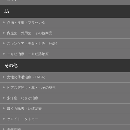
肌
点滴・注射・プラセンタ
内服薬・外用薬・その他商品
スキンケア（美白・しみ・肝斑）
ニキビ治療・ニキビ跡治療
その他
女性の薄毛治療（FAGA）
ピアス穴開け・耳・へその整形
多汗症・わきが治療
ほくろ除去・いぼ治療
ケロイド・タトゥー
再生医療