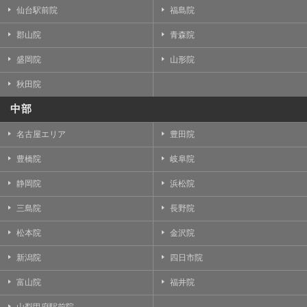
仙台駅前院
福島院
郡山院
青森院
盛岡院
山形院
秋田院
中部
名古屋エリア
豊田院
豊橋院
岐阜院
静岡院
浜松院
三島院
長野院
松本院
金沢院
新潟院
四日市院
富山院
福井院