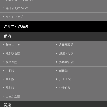
臨床研究について
サイトマップ
クリニック紹介
都内
新宿エリア
高田馬場院
池袋駅前院
銀座エリア
秋葉原院
渋谷駅前院
中野院
町田院
立川院
八王子院
品川院
北千住院
自由が丘院
関東