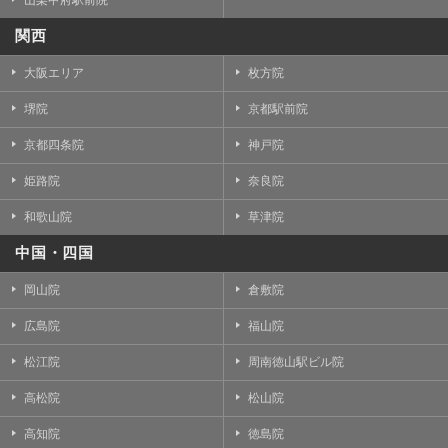
山梨甲府駅前院
関西
大阪エリア
枚方院
堺院
京都駅前院
京都四条院
神戸院
姫路院
奈良院
和歌山院
草津院
中国・四国
岡山院
倉敷院
広島院
福山院
松江院
周南徳山駅ビル院
高松院
松山院
高知院
徳島院