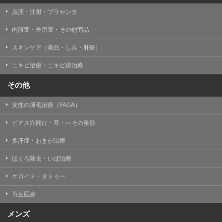
点滴・注射・プラセンタ
内服薬・外用薬・その他商品
スキンケア（美白・しみ・肝斑）
ニキビ治療・ニキビ跡治療
その他
女性の薄毛治療（FAGA）
ピアス穴開け・耳・へその整形
多汗症・わきが治療
ほくろ除去・いぼ治療
ケロイド・タトゥー
再生医療
メンズ