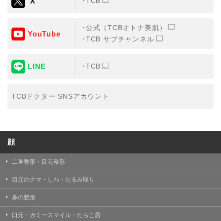
X
TCB
公式（TCBオトナ美肌）
YouTube
TCB サブチャンネル
LINE
TCB
TCBドクター SNSアカウント
顔
二重整形・目元整形
目元のクマ・しわ・たるみ取り
鼻の整形
口元・ガミースマイル・たらこ唇