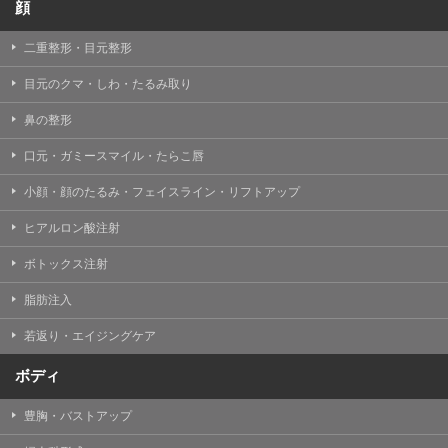
顔
二重整形・目元整形
目元のクマ・しわ・たるみ取り
鼻の整形
口元・ガミースマイル・たらこ唇
小顔・顔のたるみ・フェイスライン・リフトアップ
ヒアルロン酸注射
ボトックス注射
脂肪注入
若返り・エイジングケア
ボディ
豊胸・バストアップ