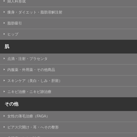
婦人科形成
痩身・ダイエット・脂肪溶解注射
脂肪吸引
ヒップ
肌
点滴・注射・プラセンタ
内服薬・外用薬・その他商品
スキンケア（美白・しみ・肝斑）
ニキビ治療・ニキビ跡治療
その他
女性の薄毛治療（FAGA）
ピアス穴開け・耳・へその整形