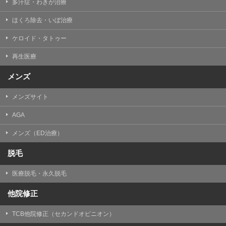
多汗症・わきが治療
ほくろ除去・いぼ治療
ケロイド・タトゥー
再生医療
メンズ
メンズサイト
AGA
メンズ（ED治療）
脱毛
医療脱毛・永久脱毛
他院修正
TCB他院修正（セカンドオピニオン）