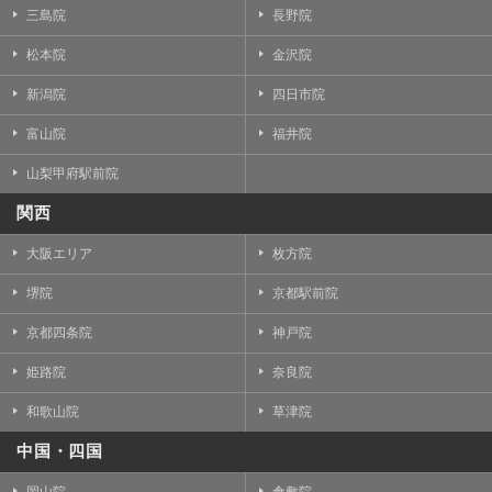
三島院
長野院
松本院
金沢院
新潟院
四日市院
富山院
福井院
山梨甲府駅前院
関西
大阪エリア
枚方院
堺院
京都駅前院
京都四条院
神戸院
姫路院
奈良院
和歌山院
草津院
中国・四国