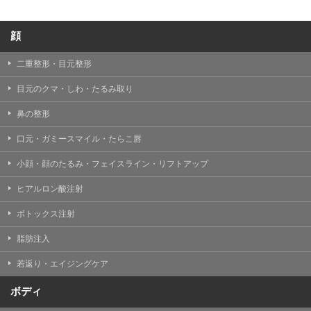
顔
二重整形・目元整形
目元のクマ・しわ・たるみ取り
鼻の整形
口元・ガミースマイル・たらこ唇
小顔・顔のたるみ・フェイスライン・リフトアップ
ヒアルロン酸注射
ボトックス注射
脂肪注入
若返り・エイジングケア
ボディ