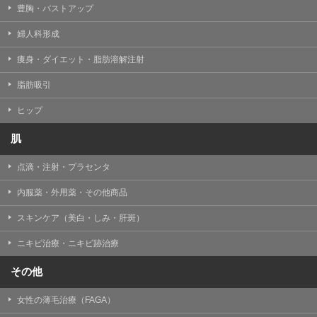
豊胸・バストアップ
婦人科形成
痩身・ダイエット・脂肪溶解注射
脂肪吸引
ヒップ
肌
点滴・注射・プラセンタ
内服薬・外用薬・その他商品
スキンケア（美白・しみ・肝斑）
ニキビ治療・ニキビ跡治療
その他
女性の薄毛治療（FAGA）