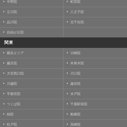
中野院
町田院
立川院
八王子院
品川院
北千住院
自由が丘院
関東
横浜エリア
川崎院
藤沢院
本厚木院
大宮西口院
川口院
川越院
越谷院
宇都宮院
水戸院
つくば院
千葉駅前院
柏院
船橋院
松戸院
高崎院