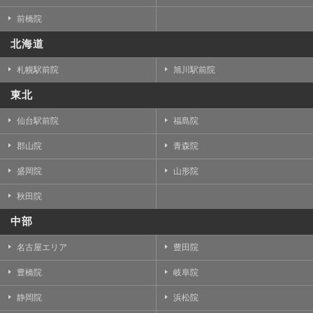
前橋院
北海道
札幌駅前院
旭川駅前院
東北
仙台駅前院
福島院
郡山院
青森院
盛岡院
山形院
秋田院
中部
名古屋エリア
豊田院
豊橋院
岐阜院
静岡院
浜松院