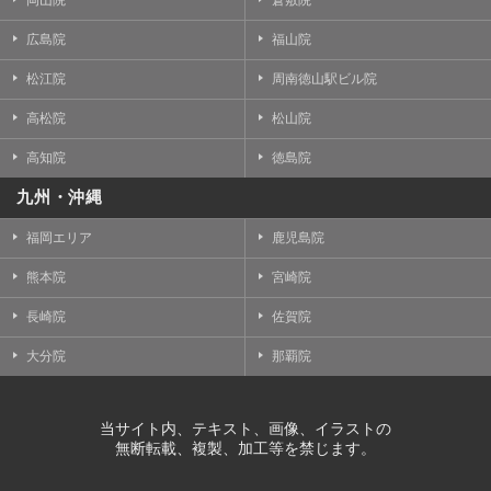
岡山院
倉敷院
広島院
福山院
松江院
周南徳山駅ビル院
高松院
松山院
高知院
徳島院
九州・沖縄
福岡エリア
鹿児島院
熊本院
宮崎院
長崎院
佐賀院
大分院
那覇院
当サイト内、テキスト、画像、イラストの
無断転載、複製、加工等を禁じます。