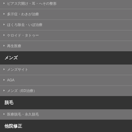
ピアス穴開け・耳・へその整形
多汗症・わきが治療
ほくろ除去・いぼ治療
ケロイド・タトゥー
再生医療
メンズ
メンズサイト
AGA
メンズ（ED治療）
脱毛
医療脱毛・永久脱毛
他院修正