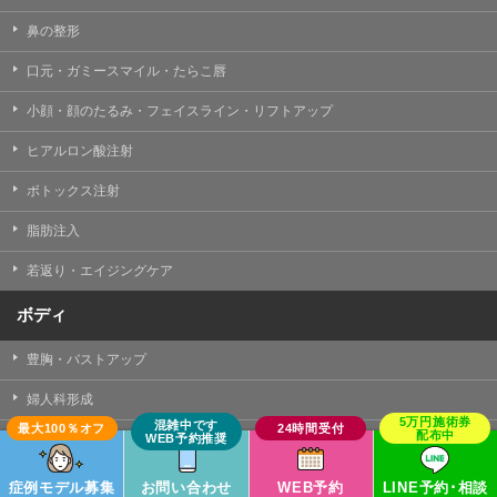
鼻の整形
口元・ガミースマイル・たらこ唇
小顔・顔のたるみ・フェイスライン・リフトアップ
ヒアルロン酸注射
ボトックス注射
脂肪注入
若返り・エイジングケア
ボディ
豊胸・バストアップ
婦人科形成
痩身・ダイエット・脂肪溶解注射
脂肪吸引
症例モデル募集
お問い合わせ
WEB予約
LINE予約･相談