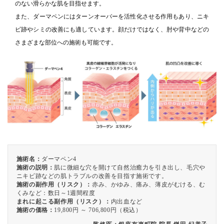
のない滑らかな肌を目指せます。
また、ダーマペンにはターンオーバーを活性化させる作用もあり、ニキ
ビ跡やシミの改善にも適しています。顔だけではなく、肘や背中などの
さまざまな部位への施術も可能です。
施術名：
ダーマペン4
施術の説明：
肌に微細な穴を開けて自然治癒力を引き出し、毛穴や
ニキビ跡などの肌トラブルの改善を目指す施術です。
施術の副作用（リスク）：
赤み、かゆみ、痛み、薄皮がむける、む
くみなど：数日～1週間程度
まれに起こる副作用（リスク）：
内出血など
施術の価格：
19,800円 ～ 706,800円（税込）