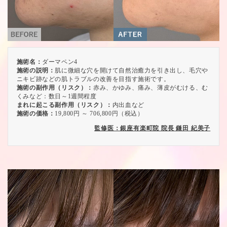
施術名：
ダーマペン4
施術の説明：
肌に微細な穴を開けて自然治癒力を引き出し、毛穴や
ニキビ跡などの肌トラブルの改善を目指す施術です。
施術の副作用（リスク）：
赤み、かゆみ、痛み、薄皮がむける、む
くみなど：数日～1週間程度
まれに起こる副作用（リスク）：
内出血など
施術の価格：
19,800円 ～ 706,800円（税込）
監修医：銀座有楽町院 院長 鎌田 紀美子