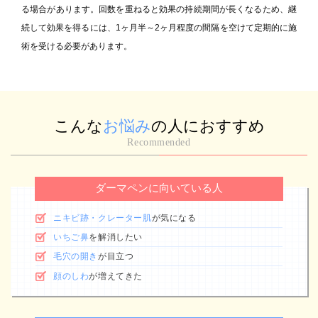
る場合があります。回数を重ねると効果の持続期間が長くなるため、継
続して効果を得るには、1ヶ月半～2ヶ月程度の間隔を空けて定期的に施
術を受ける必要があります。
こんな
お悩み
の人におすすめ
Recommended
ダーマペンに向いている人
ニキビ跡・クレーター肌
が気になる
いちご鼻
を解消したい
毛穴の開き
が目立つ
顔のしわ
が増えてきた