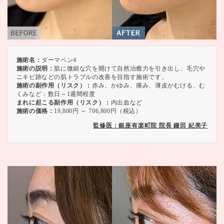
施術名：
ダーマペン4
施術の説明：
肌に微細な穴を開けて自然治癒力を引き出し、毛穴や
ニキビ跡などの肌トラブルの改善を目指す施術です。
施術の副作用（リスク）：
赤み、かゆみ、痛み、薄皮がむける、む
くみなど：数日～1週間程度
まれに起こる副作用（リスク）：
内出血など
施術の価格：
19,800円 ～ 706,800円（税込）
監修医：銀座有楽町院 院長 鎌田 紀美子