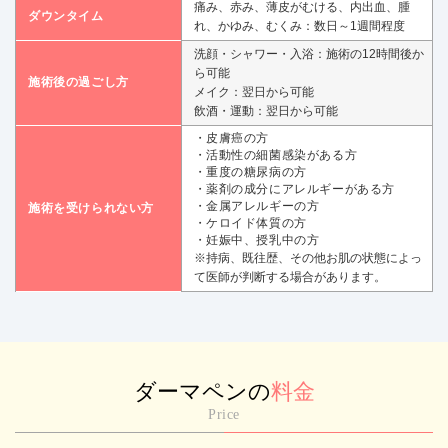
痛み、赤み、薄皮がむける、内出血、腫
ダウンタイム
れ、かゆみ、むくみ：数日～1週間程度
洗顔・シャワー・入浴：施術の12時間後か
ら可能
施術後の過ごし方
メイク：翌日から可能
飲酒・運動：翌日から可能
皮膚癌の方
活動性の細菌感染がある方
重度の糖尿病の方
薬剤の成分にアレルギーがある方
金属アレルギーの方
施術を受けられない方
ケロイド体質の方
妊娠中、授乳中の方
※持病、既往歴、その他お肌の状態によっ
て医師が判断する場合があります。
ダーマペンの
料金
Price