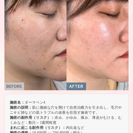
施術名：
ダーマペン4
施術の説明：
肌に微細な穴を開けて自然治癒力を引き出し、毛穴や
ニキビ跡などの肌トラブルの改善を目指す施術です。
施術の副作用（リスク）：
赤み、かゆみ、痛み、薄皮がむける、む
くみなど：数日～1週間程度
まれに起こる副作用（リスク）：
内出血など
施術の価格：
19,800円 ～ 706,800円（税込）