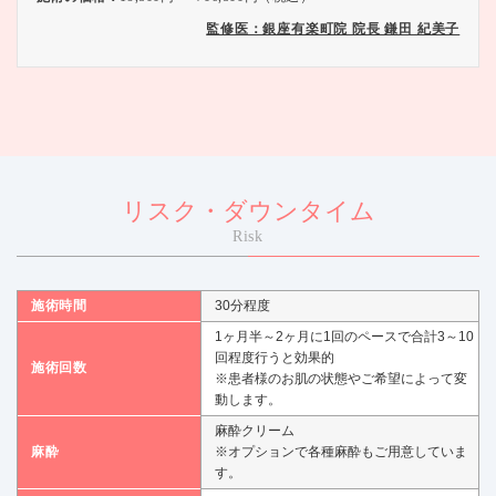
監修医：銀座有楽町院 院長 鎌田 紀美子
リスク・ダウンタイム
Risk
施術時間
30分程度
1ヶ月半～2ヶ月に1回のペースで合計3～10
回程度行うと効果的
施術回数
※患者様のお肌の状態やご希望によって変
動します。
麻酔クリーム
麻酔
※オプションで各種麻酔もご用意していま
す。