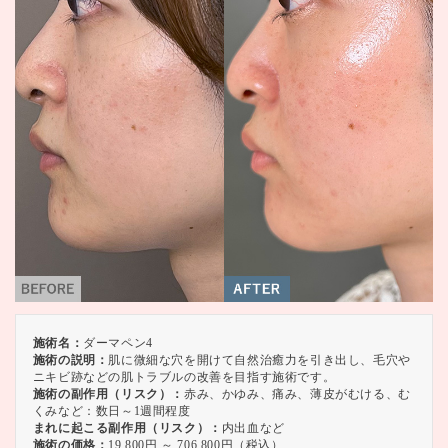
施術名：
ダーマペン4
施術の説明：
肌に微細な穴を開けて自然治癒力を引き出し、毛穴や
ニキビ跡などの肌トラブルの改善を目指す施術です。
施術の副作用（リスク）：
赤み、かゆみ、痛み、薄皮がむける、む
くみなど：数日～1週間程度
まれに起こる副作用（リスク）：
内出血など
施術の価格：
19,800円 ～ 706,800円（税込）