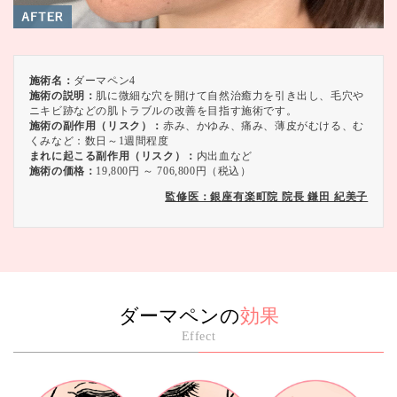
施術名：
ダーマペン4
施術の説明：
肌に微細な穴を開けて自然治癒力を引き出し、毛穴や
ニキビ跡などの肌トラブルの改善を目指す施術です。
施術の副作用（リスク）：
赤み、かゆみ、痛み、薄皮がむける、む
くみなど：数日～1週間程度
まれに起こる副作用（リスク）：
内出血など
施術の価格：
19,800円 ～ 706,800円（税込）
監修医：銀座有楽町院 院長 鎌田 紀美子
ダーマペンの
効果
Effect