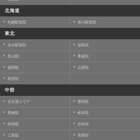
北海道
札幌駅前院
旭川駅前院
東北
仙台駅前院
福島院
郡山院
青森院
盛岡院
山形院
秋田院
中部
名古屋エリア
豊田院
豊橋院
岐阜院
静岡院
浜松院
三島院
長野院