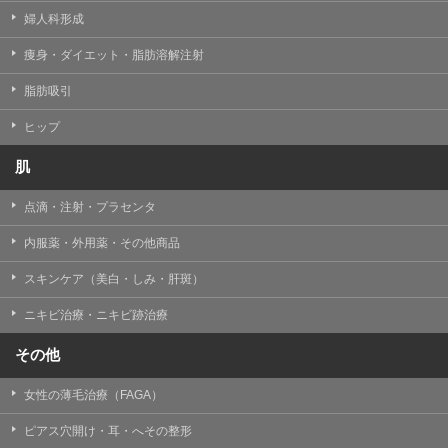
婦人科形成
痩身・ダイエット・脂肪溶解注射
脂肪吸引
ヒップ
肌
点滴・注射・プラセンタ
内服薬・外用薬・その他商品
スキンケア（美白・しみ・肝斑）
ニキビ治療・ニキビ跡治療
その他
女性の薄毛治療（FAGA）
ピアス穴開け・耳・へその整形