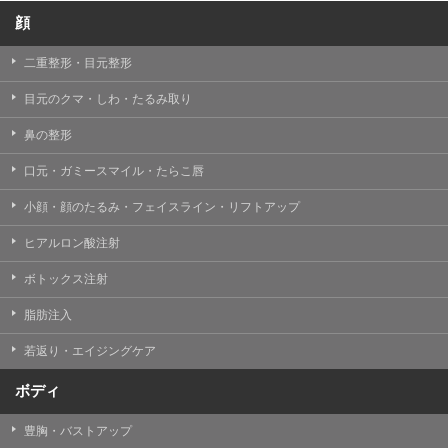
顔
二重整形・目元整形
目元のクマ・しわ・たるみ取り
鼻の整形
口元・ガミースマイル・たらこ唇
小顔・顔のたるみ・フェイスライン・リフトアップ
ヒアルロン酸注射
ボトックス注射
脂肪注入
若返り・エイジングケア
ボディ
豊胸・バストアップ