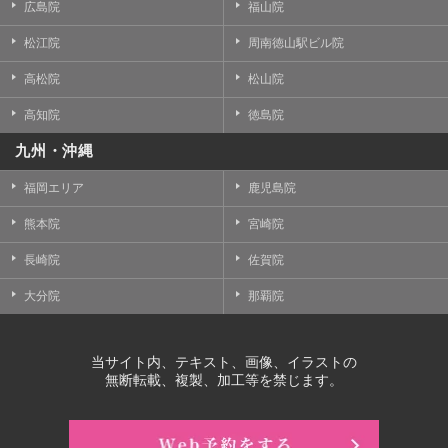
広島院
福山院
松江院
周南徳山駅ビル院
高松院
松山院
高知院
徳島院
九州・沖縄
福岡エリア
鹿児島院
熊本院
宮崎院
長崎院
佐賀院
大分院
那覇院
当サイト内、テキスト、画像、イラストの
無断転載、複製、加工等を禁じます。