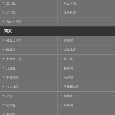
立川院
八王子院
品川院
北千住院
自由が丘院
関東
横浜エリア
川崎院
藤沢院
本厚木院
大宮西口院
川口院
川越院
越谷院
宇都宮院
水戸院
つくば院
千葉駅前院
柏院
船橋院
松戸院
高崎院
前橋院