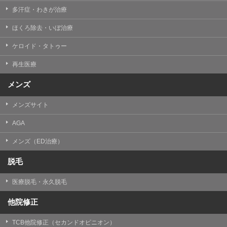
多汗症・わきが治療
ほくろ除去・いぼ治療
ケロイド・タトゥー
再生医療
メンズ
メンズサイト
AGA
メンズ（ED治療）
脱毛
医療脱毛・永久脱毛
他院修正
TCB他院修正（セカンドオピニオン）