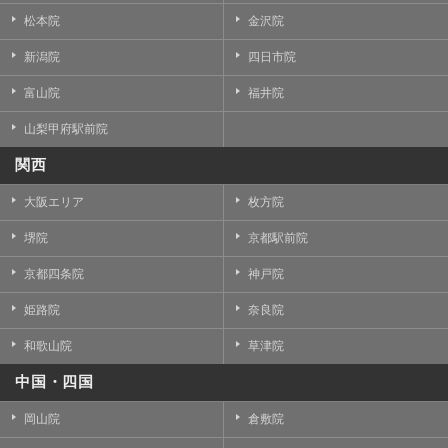
松本院
金沢院
新潟院
四日市院
富山院
福井院
山梨甲府駅前院
関西
大阪エリア
枚方院
堺院
京都駅前院
京都四条院
神戸院
姫路院
奈良院
和歌山院
草津院
中国・四国
岡山院
倉敷院