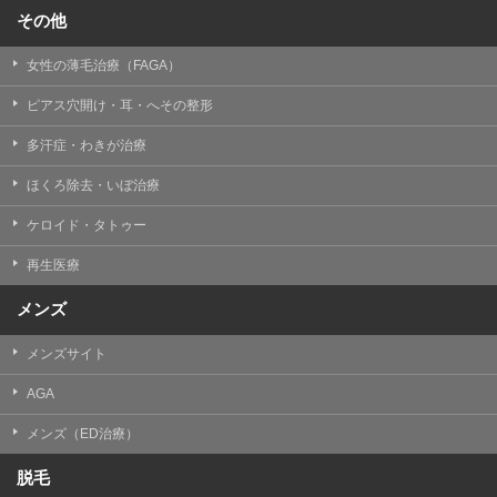
その他
女性の薄毛治療（FAGA）
ピアス穴開け・耳・へその整形
多汗症・わきが治療
ほくろ除去・いぼ治療
ケロイド・タトゥー
再生医療
メンズ
メンズサイト
AGA
メンズ（ED治療）
脱毛