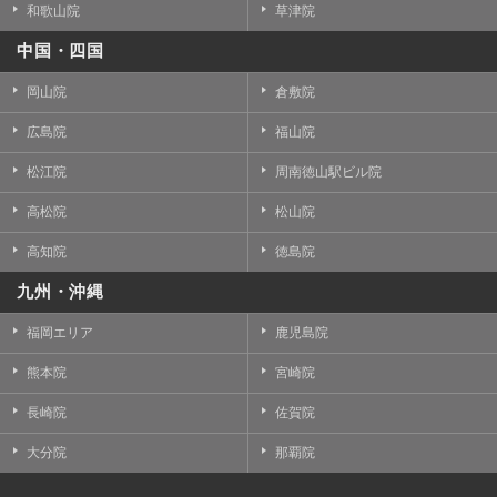
和歌山院
草津院
中国・四国
岡山院
倉敷院
広島院
福山院
松江院
周南徳山駅ビル院
高松院
松山院
高知院
徳島院
九州・沖縄
福岡エリア
鹿児島院
熊本院
宮崎院
長崎院
佐賀院
大分院
那覇院