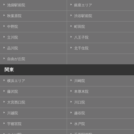
池袋駅前院
銀座エリア
秋葉原院
渋谷駅前院
中野院
町田院
立川院
八王子院
品川院
北千住院
自由が丘院
関東
横浜エリア
川崎院
藤沢院
本厚木院
大宮西口院
川口院
川越院
越谷院
宇都宮院
水戸院