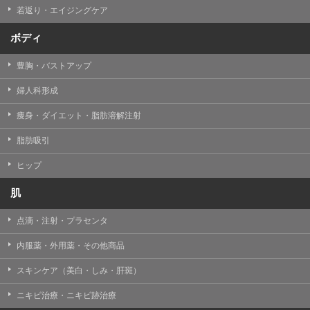
若返り・エイジングケア
ボディ
豊胸・バストアップ
婦人科形成
痩身・ダイエット・脂肪溶解注射
脂肪吸引
ヒップ
肌
点滴・注射・プラセンタ
内服薬・外用薬・その他商品
スキンケア（美白・しみ・肝斑）
ニキビ治療・ニキビ跡治療