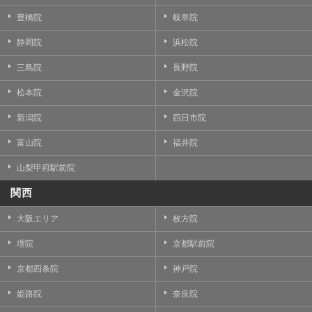
豊橋院
岐阜院
静岡院
浜松院
三島院
長野院
松本院
金沢院
新潟院
四日市院
富山院
福井院
山梨甲府駅前院
関西
大阪エリア
枚方院
堺院
京都駅前院
京都四条院
神戸院
姫路院
奈良院