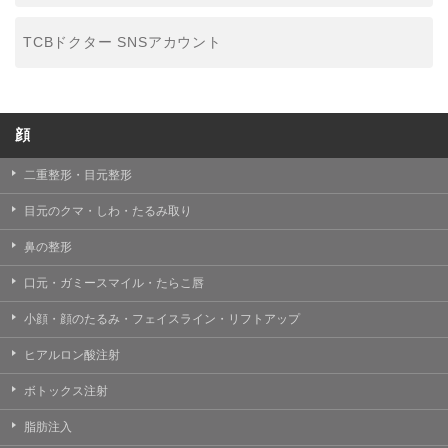
TCBドクター SNSアカウント
顔
二重整形・目元整形
目元のクマ・しわ・たるみ取り
鼻の整形
口元・ガミースマイル・たらこ唇
小顔・顔のたるみ・フェイスライン・リフトアップ
ヒアルロン酸注射
ボトックス注射
脂肪注入