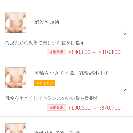
陥没乳頭術
陥没乳頭の改善で美しい乳首を目指す
140,600
316,800
～
施術費用
¥
¥
乳輪を小さくする | 乳輪縮小手術
傷跡きれい
乳輪を小さくしてバランスのいい形を目指す
190,500
370,700
～
施術費用
¥
¥