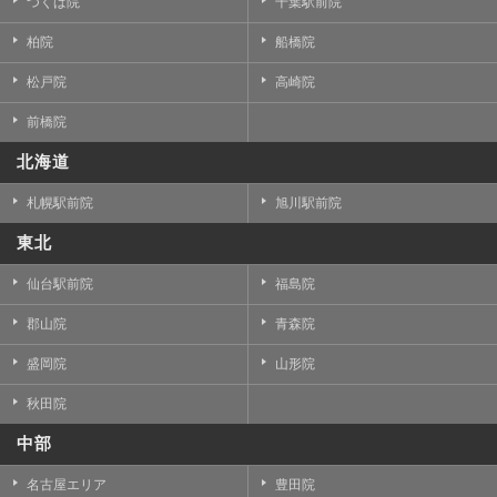
つくば院
千葉駅前院
柏院
船橋院
松戸院
高崎院
前橋院
北海道
札幌駅前院
旭川駅前院
東北
仙台駅前院
福島院
郡山院
青森院
盛岡院
山形院
秋田院
中部
名古屋エリア
豊田院