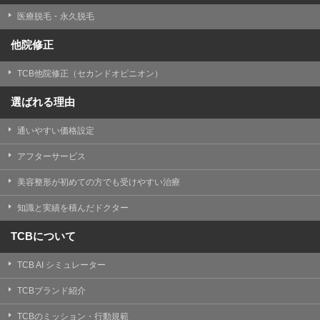
医療脱毛・永久脱毛
他院修正
TCB他院修正（セカンドオピニオン）
選ばれる理由
通いやすい価格設定
アフターサービス
美容整形が初めての方でも受けやすい治療
知識と実績を積んだドクター
TCBについて
TCB AI シミュレーター
TCBブランド紹介
TCBのミッション・行動規範