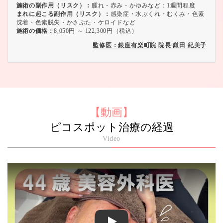
施術の副作用（リスク）：
腫れ・赤み・かゆみなど：1週間程度
まれに起こる副作用（リスク）：
感染症・水ぶくれ・むくみ・色素
沈着・色素脱失・かさぶた・ケロイドなど
施術の価格：
8,050円 ～ 122,300円（税込）
監修医：銀座有楽町院 院長 鎌田 紀美子
【動画】
ピコスポット治療の経過
Video