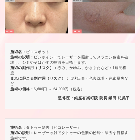
施術名：
ピコスポット
施術の説明：
ピンポイントでレーザーを照射してメラニン色素を破
壊し、シミやそばかすの軽減を目指します。
施術の副作用（リスク）：
赤み、かゆみ、かさぶたなど：1週間程
度
まれに起こる副作用（リスク）：
点状出血・色素沈着・色素脱失な
ど
施術の価格：
6,600円 ～ 64,900円（税込）
監修医：銀座有楽町院 院長 鎌田 紀美子
施術名：
タトゥー除去（ピコレーザー）
施術の説明：
レーザー照射でタトゥーの色素の粉砕・除去を目指す
施術です。