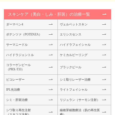
スキンケア（美白・しみ・肝斑）の治療一覧
ダーマペン4
ヴェルベットスキン
ポテンツァ（POTENZA）
エリシスセンス
サーマニードル
ハイドラフェイシャル
ハイドラジェントル
ケミカルピーリング
コラーゲンピール
ブラックピール
（PRX-T33）
ピコレーザー
シミ取りレーザー治療
IPL光治療
ライトフェイシャル
シミ・肝斑治療
リジュラン（サーモン注射）
シワ取り再生注射
線維芽細胞療法
（肌の再生医
（スネコス注射）
療）