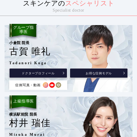
スキンケアの
スペシャリスト
Specialist doctor
グループ指
導医
小倉院 院長
古賀 唯礼
Tadanori Koga
ドクタープロフィール
お得な症例モデル
症例写真・動画
上級指導医
横浜駅前院 院長
村井 瑞佳
Mizuka Murai