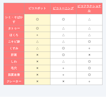
ピコフラクショナ
ピコスポット
ピコトーニング
ル
シミ・そばか
◎
◎
△
す
タトゥー
◎
△
△
ほくろ
○
△
△
ニキビ跡
△
△
◎
くすみ
△
◎
○
肝斑
✕
◎
✕
しわ
✕
△
◎
毛穴
✕
○
◎
肌質改善
✕
○
◎
クレーター
✕
✕
○