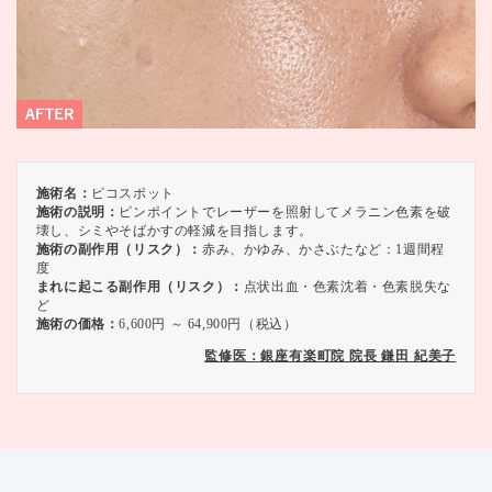
施術名：
ピコスポット
施術の説明：
ピンポイントでレーザーを照射してメラニン色素を破
壊し、シミやそばかすの軽減を目指します。
施術の副作用（リスク）：
赤み、かゆみ、かさぶたなど：1週間程
度
まれに起こる副作用（リスク）：
点状出血・色素沈着・色素脱失な
ど
施術の価格：
6,600円 ～ 64,900円（税込）
監修医：銀座有楽町院 院長 鎌田 紀美子