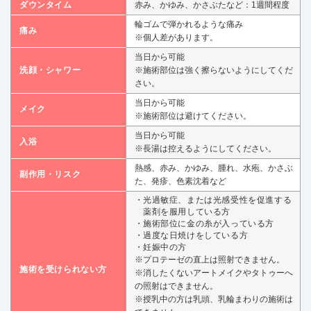
ダウンタイム
赤み、かゆみ、かさぶたなど：1週間程度
輪ゴムで弾かれるような痛み
痛み
※個人差があります。
当日から可能
洗顔・シャワー
※施術部位は強く擦らないようにしてくだ
さい。
当日から可能
メイク
※施術部位は避けてください。
当日から可能
入浴
※長湯は控えるようにしてください。
熱感、赤み、かゆみ、腫れ、水疱、かさぶ
副作用・リスク
た、発疹、色素沈着など
光過敏症、または光感受性を促進する
薬剤を服用している方
施術部位に金の糸が入っている方
過度な日焼けをしている方
妊娠中の方
※プロテーゼの直上は照射できません。
施術を受けられない方
※消したくないアートメイクやタトゥーへ
の照射はできません。
※授乳中の方は乳頭、乳輪まわりの施術は