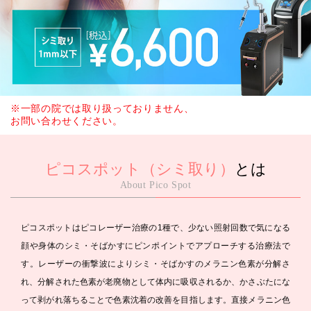
※一部の院では取り扱っておりません、
お問い合わせください。
ピコスポット（シミ取り）
とは
About Pico Spot
ピコスポットはピコレーザー治療の1種で、少ない照射回数で気になる
顔や身体のシミ・そばかすにピンポイントでアプローチする治療法で
す。レーザーの衝撃波によりシミ・そばかすのメラニン色素が分解さ
れ、分解された色素が老廃物として体内に吸収されるか、かさぶたにな
って剥がれ落ちることで色素沈着の改善を目指します。直接メラニン色