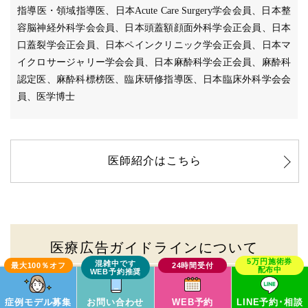
指導医・領域指導医、日本Acute Care Surgery学会会員、日本整
容脳神経外科学会会員、日本頭蓋額顔面外科学会正会員、日本
口蓋裂学会正会員、日本ペインクリニック学会正会員、日本マ
イクロサージャリー学会会員、日本麻酔科学会正会員、麻酔科
認定医、麻酔科標榜医、臨床研修指導医、日本臨床外科学会会
員、医学博士
医師紹介はこちら
医療広告ガイドラインについて
TCB東京中央美容外科では、医師監修のもと「医療広告
ガイドライン」に従い、以下の2点についてホームペー
症例モデル募集
お問い合わせ
WEB予約
LINE予約･相談