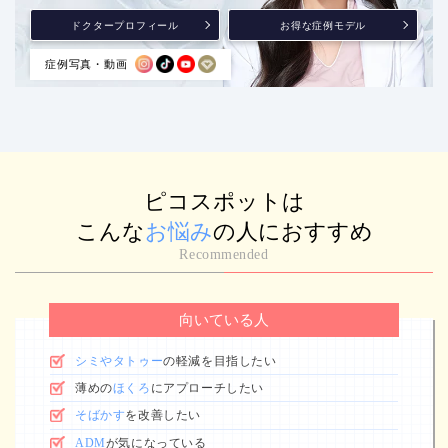
ドクタープロフィール
お得な症例モデル
症例写真・動画
ピコスポットは
こんな
お悩み
の人におすすめ
Recommended
向いている人
シミやタトゥー
の軽減を目指したい
薄めの
ほくろ
にアプローチしたい
そばかす
を改善したい
ADM
が気になっている