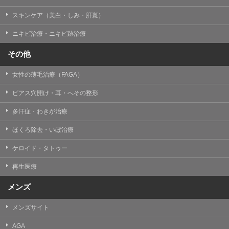
スキンケア（美白・しみ・肝斑）
ニキビ治療・ニキビ跡治療
その他
女性の薄毛治療（FAGA）
ピアス穴開け・耳・へその整形
多汗症・わきが治療
ほくろ除去・いぼ治療
ケロイド・タトゥー
再生医療
メンズ
メンズサイト
AGA