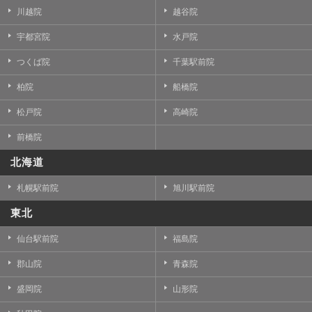
川越院
越谷院
宇都宮院
水戸院
つくば院
千葉駅前院
柏院
船橋院
松戸院
高崎院
前橋院
北海道
札幌駅前院
旭川駅前院
東北
仙台駅前院
福島院
郡山院
青森院
盛岡院
山形院