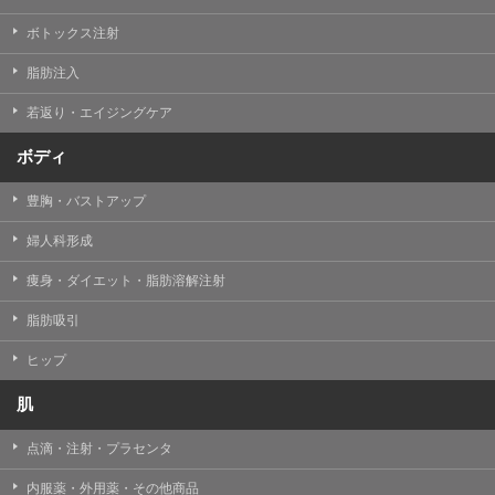
ボトックス注射
脂肪注入
若返り・エイジングケア
ボディ
豊胸・バストアップ
婦人科形成
痩身・ダイエット・脂肪溶解注射
脂肪吸引
ヒップ
肌
点滴・注射・プラセンタ
内服薬・外用薬・その他商品