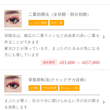
二重切開法（全切開・部分切開）
しっかり施術
切る二重
切開法は、幅広の二重ラインなど自由度の高い二重を
作ることができます
蒙古ひだが張っている方、まぶたのたるみが気になる
方にも適しています
83,600
657,800
～
施術費用
¥
¥
挙筋前転法(クイックデカ目術)
お手軽
デカ目効果
切らない二重
まぶたが重く、目が十分に開けられない方の目の開き
を改善します