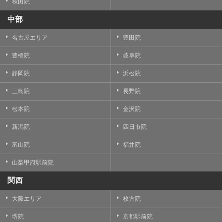
秋田院
中部
名古屋エリア
豊田院
豊橋院
岐阜院
静岡院
浜松院
三島院
長野院
松本院
金沢院
新潟院
四日市院
富山院
福井院
山梨甲府駅前院
関西
大阪エリア
枚方院
堺院
京都駅前院