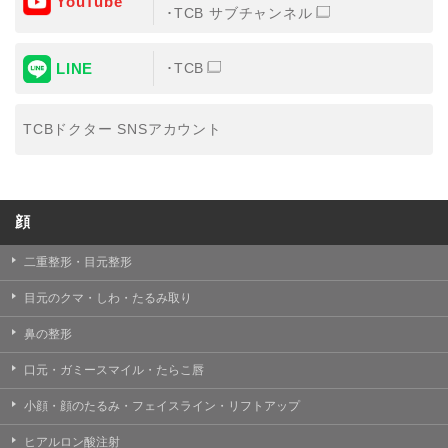
YouTube
TCB サブチャンネル
LINE
TCB
TCBドクター SNSアカウント
顔
二重整形・目元整形
目元のクマ・しわ・たるみ取り
鼻の整形
口元・ガミースマイル・たらこ唇
小顔・顔のたるみ・フェイスライン・リフトアップ
ヒアルロン酸注射