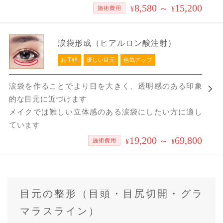
8,580
15,200
～
施術費用
¥
¥
涙袋形成（ヒアルロン酸注射）
お手軽
優しい目元
色気アップ
涙袋を作ることでより目を大きく、透明感のある印象
的な目元に近づけます
メイクでは難しい立体感のある涙袋にしたい方に適し
ています
19,200
69,800
～
施術費用
¥
¥
目元の整形（目頭・目尻切開・グラ
マラスライン）