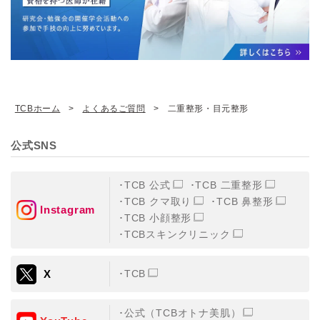
TCBホーム
よくあるご質問
二重整形・目元整形
公式SNS
TCB 公式
TCB 二重整形
TCB クマ取り
TCB 鼻整形
Instagram
TCB 小顔整形
TCBスキンクリニック
X
TCB
公式（TCBオトナ美肌）