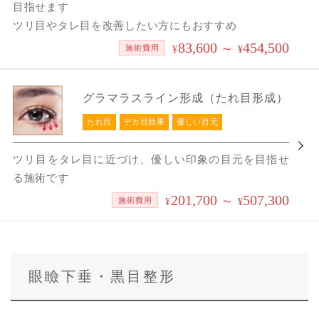
目指せます
ツリ目やタレ目を改善したい方にもおすすめ
83,600
454,500
～
施術費用
¥
¥
グラマラスライン形成（たれ目形成）
たれ目
デカ目効果
優しい目元
ツリ目をタレ目に近づけ、優しい印象の目元を目指せ
る施術です
201,700
507,300
～
施術費用
¥
¥
眼瞼下垂・黒目整形