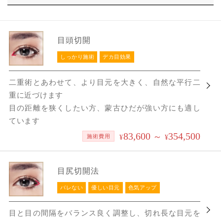
目頭切開
しっかり施術
デカ目効果
二重術とあわせて、より目元を大きく、自然な平行二
重に近づけます
目の距離を狭くしたい方、蒙古ひだが強い方にも適し
ています
83,600
354,500
～
施術費用
¥
¥
目尻切開法
バレない
優しい目元
色気アップ
目と目の間隔をバランス良く調整し、切れ長な目元を