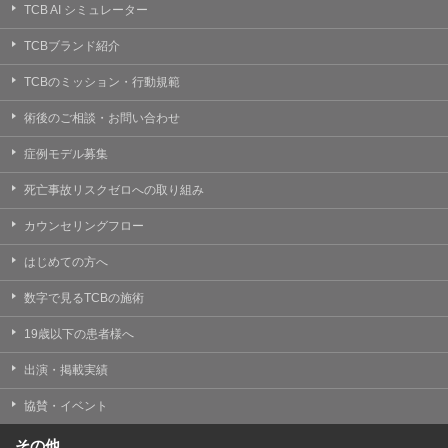
TCB AI シミュレーター
TCBブランド紹介
TCBのミッション・行動規範
術後のご相談・お問い合わせ
症例モデル募集
死亡事故リスクゼロへの取り組み
カウンセリングフロー
はじめての方へ
数字で見るTCBの施術
19歳以下の患者様へ
出演・掲載実績
協賛・イベント
その他