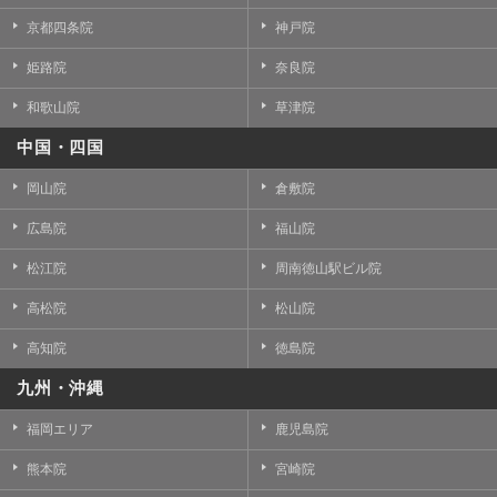
京都四条院
神戸院
姫路院
奈良院
和歌山院
草津院
中国・四国
岡山院
倉敷院
広島院
福山院
松江院
周南徳山駅ビル院
高松院
松山院
高知院
徳島院
九州・沖縄
福岡エリア
鹿児島院
熊本院
宮崎院