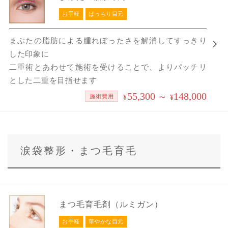
お手軽
ぱっちり目元
まぶたの脂肪による腫れぼったさを解消してすっきり
した印象に
二重術とあわせて施術を受けることで、よりパッチリ
とした二重を目指せます
55,300
148,000
～
施術費用
¥
¥
涙袋整形・まつ毛育毛
まつ毛育毛剤（ルミガン）
お手軽
華やかな目元