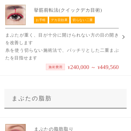
挙筋前転法(クイックデカ目術)
お手軽
デカ目効果
切らない二重
まぶたが重く、目が十分に開けられない方の目の開き
を改善します
糸を使う切らない施術法で、パッチリとした二重まぶ
たを目指せます
240,000
449,560
～
施術費用
¥
¥
まぶたの脂肪
まぶたの脂肪取り