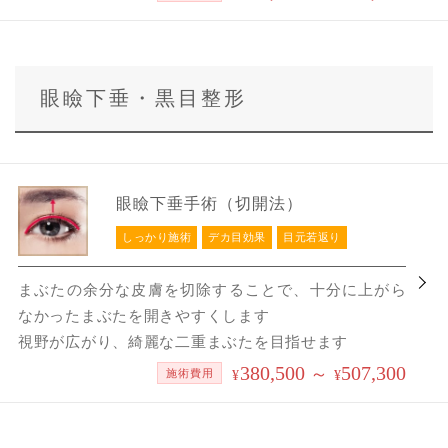
眼瞼下垂・黒目整形
眼瞼下垂手術（切開法）
しっかり施術
デカ目効果
目元若返り
まぶたの余分な皮膚を切除することで、十分に上がら
なかったまぶたを開きやすくします
視野が広がり、綺麗な二重まぶたを目指せます
380,500
507,300
～
施術費用
¥
¥