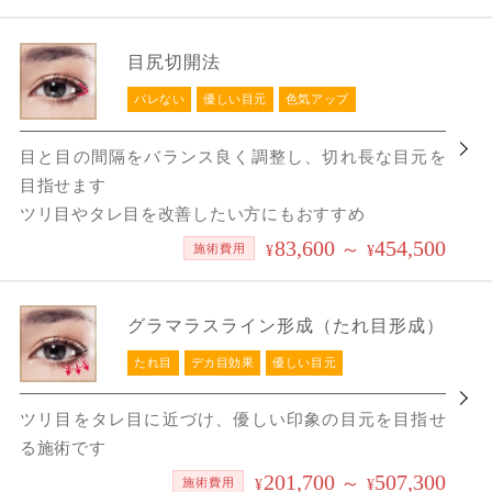
目尻切開法
バレない
優しい目元
色気アップ
目と目の間隔をバランス良く調整し、切れ長な目元を
目指せます
ツリ目やタレ目を改善したい方にもおすすめ
83,600
454,500
～
施術費用
¥
¥
グラマラスライン形成（たれ目形成）
たれ目
デカ目効果
優しい目元
ツリ目をタレ目に近づけ、優しい印象の目元を目指せ
る施術です
201,700
507,300
～
施術費用
¥
¥