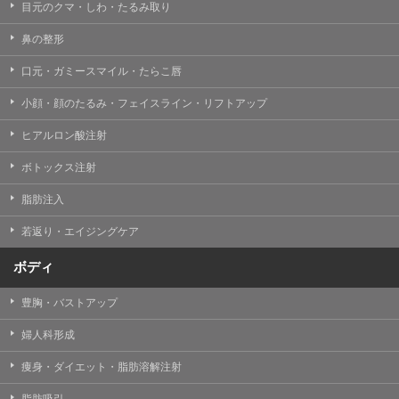
目元のクマ・しわ・たるみ取り
鼻の整形
口元・ガミースマイル・たらこ唇
小顔・顔のたるみ・フェイスライン・リフトアップ
ヒアルロン酸注射
ボトックス注射
脂肪注入
若返り・エイジングケア
ボディ
豊胸・バストアップ
婦人科形成
痩身・ダイエット・脂肪溶解注射
脂肪吸引