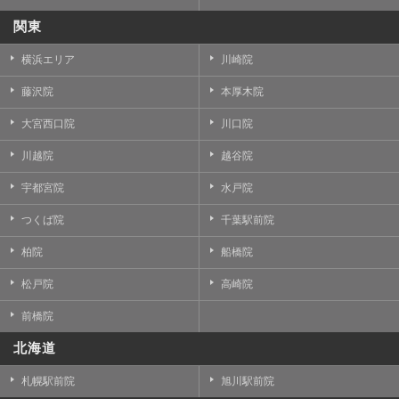
関東
横浜エリア
川崎院
藤沢院
本厚木院
大宮西口院
川口院
川越院
越谷院
宇都宮院
水戸院
つくば院
千葉駅前院
柏院
船橋院
松戸院
高崎院
前橋院
北海道
札幌駅前院
旭川駅前院