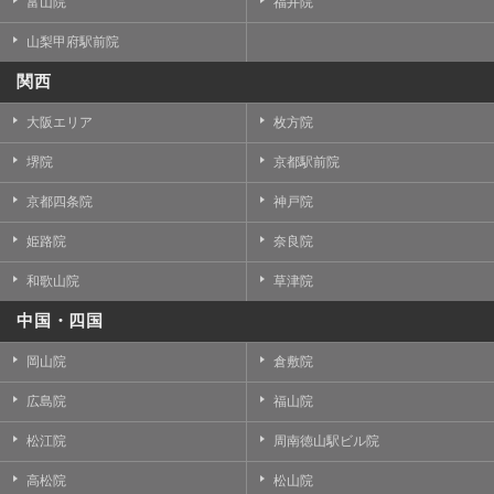
富山院
福井院
山梨甲府駅前院
関西
大阪エリア
枚方院
堺院
京都駅前院
京都四条院
神戸院
姫路院
奈良院
和歌山院
草津院
中国・四国
岡山院
倉敷院
広島院
福山院
松江院
周南徳山駅ビル院
高松院
松山院