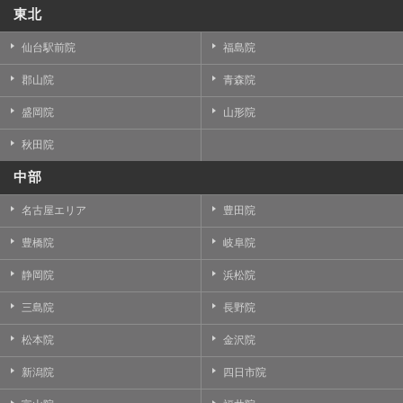
東北
仙台駅前院
福島院
郡山院
青森院
盛岡院
山形院
秋田院
中部
名古屋エリア
豊田院
豊橋院
岐阜院
静岡院
浜松院
三島院
長野院
松本院
金沢院
新潟院
四日市院