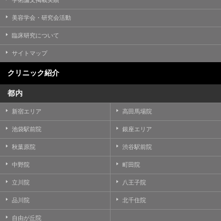
美容学会・研究会活動
臨床研究について
サイトマップ
クリニック紹介
都内
新宿エリア
高田馬場院
池袋駅前院
銀座エリア
秋葉原院
渋谷駅前院
中野院
町田院
立川院
八王子院
品川院
北千住院
自由が丘院