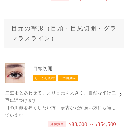
目元の整形（目頭・目尻切開・グラ
マラスライン）
目頭切開
しっかり施術
デカ目効果
二重術とあわせて、より目元を大きく、自然な平行二
重に近づけます
目の距離を狭くしたい方、蒙古ひだが強い方にも適し
ています
83,600
354,500
～
施術費用
¥
¥