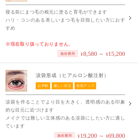
寝る前にまつ毛の根元に塗ると育毛ができます
ハリ・コシのある美しいまつ毛を目指したい方におす
すめ
※現在取り扱っておりません。
8,580
15,200
～
施術費用
¥
¥
涙袋形成（ヒアルロン酸注射）
お手軽
優しい目元
色気アップ
涙袋を作ることでより目を大きく、透明感のある印象
的な目元に近づけます
メイクでは難しい立体感のある涙袋にしたい方に適し
ています
19,200
69,800
～
施術費用
¥
¥