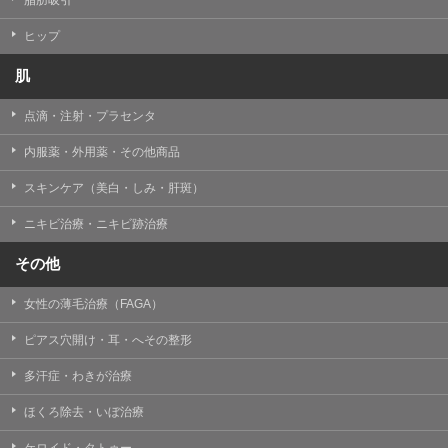
ヒップ
肌
点滴・注射・プラセンタ
内服薬・外用薬・その他商品
スキンケア（美白・しみ・肝斑）
ニキビ治療・ニキビ跡治療
その他
女性の薄毛治療（FAGA）
ピアス穴開け・耳・へその整形
多汗症・わきが治療
ほくろ除去・いぼ治療
ケロイド・タトゥー